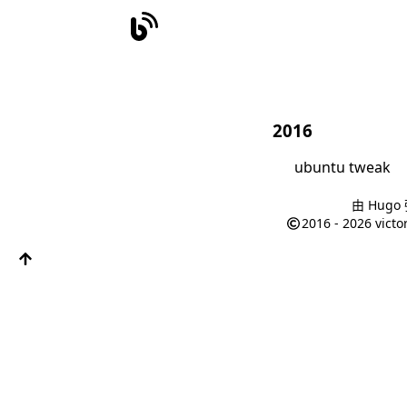
2016
ubuntu tweak
由
Hugo
2016 - 2026
victo