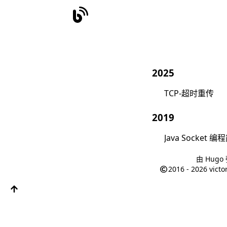
2025
TCP-超时重传
2019
Java Socket 
由
Hugo
2016 - 2026
victo