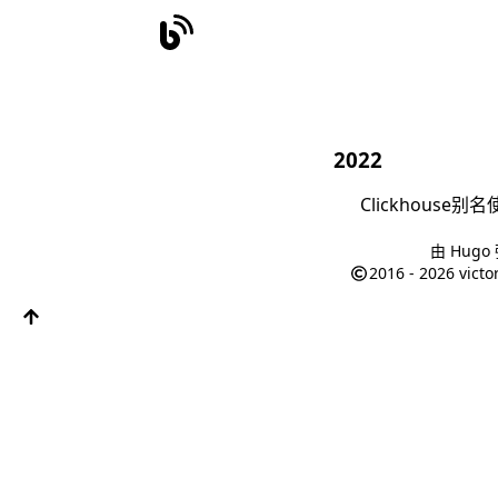
2022
Clickhouse别
由
Hugo
2016 - 2026
victo