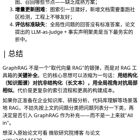
图、召回哪些节点——缺乏成熟方案；
增量更新困难
：图索引一旦建好，新增文档需要重跑社
区检测，工程上不够友好；
评估标准缺失
：全局性问题的回答没有标准答案，论文
提出的 LLM-as-Judge + 事实声明聚类是当下最务实的
折中。
总结
GraphRAG 不是一个"取代向量 RAG"的银弹，而是对 RAG 工
具箱的
关键补全
。它的核心思想可以浓缩为一句话：
用结构化
（知识图谱）对抗非结构化（长文本），用全局视角对抗局部
相似
。代价是更复杂的索引流程和更高的构建成本。
如果你正准备在企业知识库、研报分析、代码库理解等场景落
地 RAG，不妨先按上文的问题分类把问题列表分一下类，再
决定是否引入 GraphRAG 作为补充——而不是一上来就"All
in"。
想深入原始论文可看
微软研究院博客
与论文