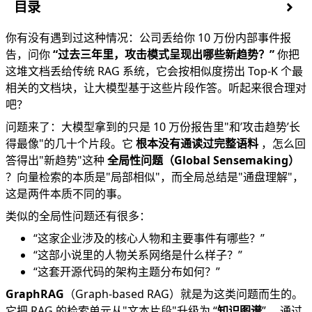
目录
传统 RAG 的盲区
你有没有遇到过这种情况：公司丢给你 10 万份内部事件报
什么是 GraphRAG
告，问你
“过去三年里，攻击模式呈现出哪些新趋势？”
你把
核心原理
这堆文档丢给传统 RAG 系统，它会按相似度捞出 Top-K 个最
第一步：分块与实体抽取
相关的文档块，让大模型基于这些片段作答。听起来很合理对
第二步：实体消歧与图构建
吧？
第三步：Leiden 社区检测
问题来了：大模型拿到的只是 10 万份报告里"和’攻击趋势’长
第四步：社区摘要
得最像"的几十个片段。它
根本没有通读过完整语料
，怎么回
第五步：Map-Reduce 回答
答得出"新趋势"这种
全局性问题（Global Sensemaking）
效果对比
？向量检索的本质是"局部相似"，而全局总结是"通盘理解"，
工程实现
这是两件本质不同的事。
什么时候用
类似的全局性问题还有很多：
总结
“这家企业涉及的核心人物和主要事件有哪些？”
“这部小说里的人物关系网络是什么样子？”
“这套开源代码的架构主题分布如何？”
GraphRAG
（Graph-based RAG）就是为这类问题而生的。
它把 RAG 的检索单元从"文本片段"升级为 “
知识图谱
” ，通过