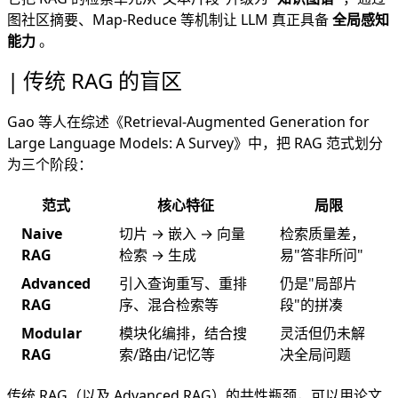
图社区摘要、Map-Reduce 等机制让 LLM 真正具备
全局感知
能力
。
传统 RAG 的盲区
Gao 等人在综述《
Retrieval-Augmented Generation for
Large Language Models: A Survey
》中，把 RAG 范式划分
为三个阶段：
范式
核心特征
局限
Naive
切片 → 嵌入 → 向量
检索质量差，
RAG
检索 → 生成
易"答非所问"
Advanced
引入查询重写、重排
仍是"局部片
RAG
序、混合检索等
段"的拼凑
Modular
模块化编排，结合搜
灵活但仍未解
RAG
索/路由/记忆等
决全局问题
传统 RAG（以及 Advanced RAG）的共性瓶颈，可以用论文