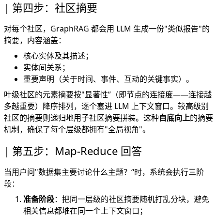
第四步：社区摘要
对每个社区，GraphRAG 都会用 LLM 生成一份"类似报告"的
摘要，内容涵盖：
核心实体及其描述；
实体间关系；
重要声明（关于时间、事件、互动的关键事实）。
叶级社区的元素摘要按"显著性”（即节点的连接度——连接越
多越重要）降序排列，逐个塞进 LLM 上下文窗口。较高级别
社区的摘要则递归地用子社区摘要拼装。这种
自底向上
的摘要
机制，确保了每个层级都拥有"全局视角"。
第五步：Map-Reduce 回答
当用户问"数据集主要讨论什么主题？“时，系统会执行三阶
段：
准备阶段
：把同一层级的社区摘要随机打乱分块，避免
相关信息都堆在同一个上下文窗口；