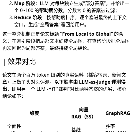
Map 阶段
：LLM 对每块独立生成"部分答案”，并给出一
个 0~100 的
帮助度分数
，分数为 0 的答案被过滤；
Reduce 阶段
：按帮助度排序，逐个塞进最终的上下文
窗口，生成"全局答案"返回给用户。
这一整套机制正是论文标题
“From Local to Global”
的含
义：在索引阶段把局部文本织成全局图，在查询阶段把全局图
再次回退为局部答案，最终拼成全局结论。
效果对比
论文在两个百万 token 级别的真实语料（播客转录、新闻文
章）上做了头对头评测。
以下胜率由 LLM-as-Judge 评测得
出
，即用另一个 LLM 担任"裁判"对比两种答案的优劣，核心
结论如下：
向量
维度
GraphRAG
RAG（SS）
全面性
胜率
基线