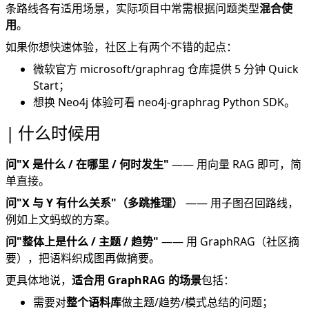
条路线各有适用场景，实际项目中常需根据问题类型
混合使
用
。
如果你想快速体验，社区上有两个不错的起点：
微软官方
microsoft/graphrag
仓库提供 5 分钟 Quick
Start；
想换 Neo4j 体验可看
neo4j-graphrag
Python SDK。
什么时候用
问"X 是什么 / 在哪里 / 何时发生"
—— 用向量 RAG 即可，简
单直接。
问"X 与 Y 有什么关系"（多跳推理）
—— 用子图召回路线，
例如上文蚂蚁的方案。
问"整体上是什么 / 主题 / 趋势"
—— 用 GraphRAG（社区摘
要），把语料织成图再做摘要。
更具体地说，
适合用 GraphRAG 的场景
包括：
需要对
整个语料库
做主题/趋势/模式总结的问题；