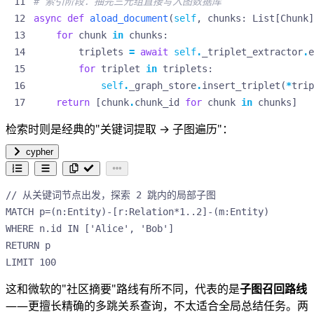
# 索引阶段：抽完三元组直接写入图数据库
async
def
aload_document
(
self
,
chunks
:
List
[
Chunk
]
for
chunk
in
chunks
:
triplets
=
await
self
.
_triplet_extractor
.
e
for
triplet
in
triplets
:
self
.
_graph_store
.
insert_triplet
(
*
trip
return
[
chunk
.
chunk_id
for
chunk
in
chunks
]
检索时则是经典的"关键词提取 → 子图遍历"：
cypher
// 从关键词节点出发，探索 2 跳内的局部子图

MATCH p=(n:Entity)-[r:Relation*1..2]-(m:Entity)

WHERE n.id IN ['Alice', 'Bob']

RETURN p

LIMIT 100
这和微软的"社区摘要"路线有所不同，代表的是
子图召回路线
——更擅长精确的多跳关系查询，不太适合全局总结任务。两