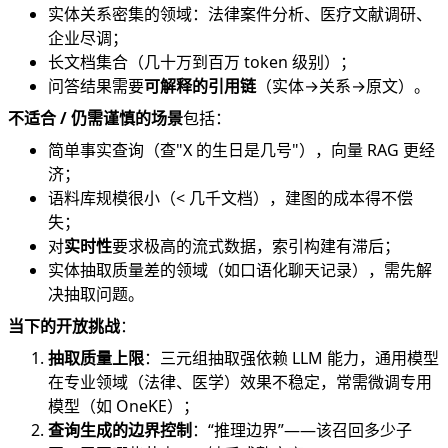
实体关系密集的领域：法律案件分析、医疗文献调研、
企业尽调；
长文档集合（几十万到百万 token 级别）；
问答结果需要
可解释的引用链
（实体→关系→原文）。
不适合 / 仍需谨慎的场景
包括：
简单事实查询（查"X 的生日是几号"），向量 RAG 更经
济；
语料库规模很小（< 几千文档），建图的成本得不偿
失；
对
实时性
要求极高的流式数据，索引构建有滞后；
实体抽取质量差的领域（如口语化聊天记录），需先解
决抽取问题。
当下的开放挑战
：
抽取质量上限
：三元组抽取强依赖 LLM 能力，通用模型
在专业领域（法律、医学）效果不稳定，常需微调专用
模型（如 OneKE）；
查询生成的边界控制
：“推理边界”——该召回多少子