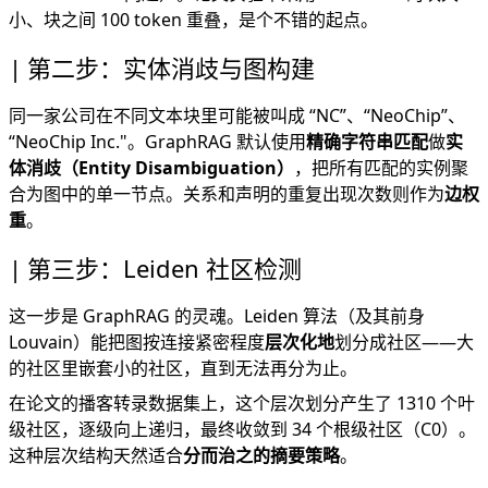
小、块之间 100 token 重叠，是个不错的起点。
第二步：实体消歧与图构建
同一家公司在不同文本块里可能被叫成 “NC”、“NeoChip”、
“NeoChip Inc."。GraphRAG 默认使用
精确字符串匹配
做
实
体消歧（Entity Disambiguation）
，把所有匹配的实例聚
合为图中的单一节点。关系和声明的重复出现次数则作为
边权
重
。
第三步：Leiden 社区检测
这一步是 GraphRAG 的灵魂。Leiden 算法（及其前身
Louvain）能把图按连接紧密程度
层次化地
划分成社区——大
的社区里嵌套小的社区，直到无法再分为止。
在论文的播客转录数据集上，这个层次划分产生了 1310 个叶
级社区，逐级向上递归，最终收敛到 34 个根级社区（C0）。
这种层次结构天然适合
分而治之的摘要策略
。