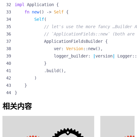
impl
Application
{
fn
new
()
-> 
Self
{
Self
(
ApplicationFieldsBuilder
{
ver
: 
Version
::
new
(),
logger_builder
: 
|
version
|
Logger
::
}
.
build
(),
)
}
}
相关内容