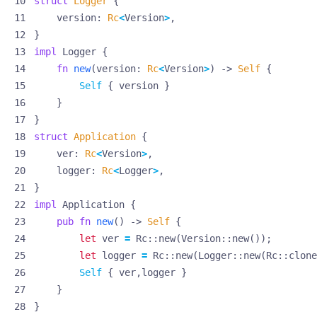
struct
Logger
{
version
: 
Rc
<
Version
>
,
}
impl
Logger
{
fn
new
(
version
: 
Rc
<
Version
>
)
-> 
Self
{
Self
{
version
}
}
}
struct
Application
{
ver
: 
Rc
<
Version
>
,
logger
: 
Rc
<
Logger
>
,
}
impl
Application
{
pub
fn
new
()
-> 
Self
{
let
ver
=
Rc
::
new
(
Version
::
new
());
let
logger
=
Rc
::
new
(
Logger
::
new
(
Rc
::
clone
Self
{
ver
,
logger
}
}
}