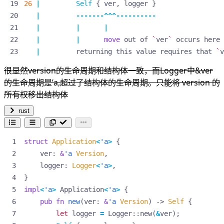
26
|
Self
{
ver
,
logger
}
|
-------^^^----------
|
|
|
|
|
move
out
of
`
ver
`
occurs
here
|
returning
this
value
requires
that
`
v
很显然version的生命周期和结构体一致，而Logger中&ver
的生命周期是’a,超过了结构体的生命周期。只能将 version 的
所有权移出结构体
rust
struct
Application
<
'a
>
{
ver
: 
&
'a
Version
,
logger
: 
Logger
<
'a
>
,
}
impl
<
'a
>
Application
<
'a
>
{
pub
fn
new
(
ver
: 
&
'a
Version
)
-> 
Self
{
let
logger
=
Logger
::
new
(
&
ver
);