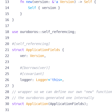
fn
new
(
version
: 
&
'a
Version
)
-> 
Self
{
Self
{
version
}
}
}
use
ouroboros
::
self_referencing
;
#[self_referencing]
struct
ApplicationFields
{
ver
: 
Version
,
#[borrows(ver)]
#[covariant]
logger
: 
Logger
<
'this
>
,
}
struct
Application
(
ApplicationFields
);