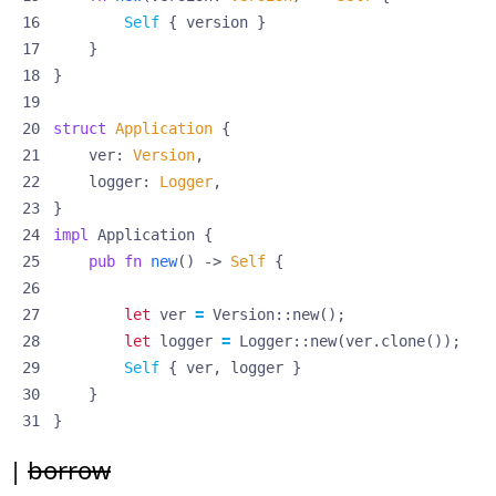
Self
{
version
}
}
}
struct
Application
{
ver
: 
Version
,
logger
: 
Logger
,
}
impl
Application
{
pub
fn
new
()
-> 
Self
{
let
ver
=
Version
::
new
();
let
logger
=
Logger
::
new
(
ver
.
clone
());
Self
{
ver
,
logger
}
}
}
borrow