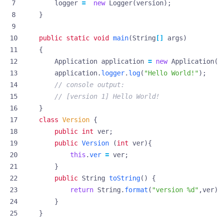
logger
=
new
Logger
(
version
);
}
public
static
void
main
(
String
[]
args
)
{
Application
application
=
new
Application
(
application
.
logger
.
log
(
"Hello World!"
);
// console output:
// [version 1] Hello World!
}
class
Version
{
public
int
ver
;
public
Version
(
int
ver
){
this
.
ver
=
ver
;
}
public
String
toString
()
{
return
String
.
format
(
"version %d"
,
ver
)
}
}