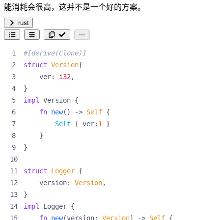
能消耗会很高，这并不是一个好的方案。
rust
#[derive(Clone)]
struct
Version
{
ver
: 
i32
,
}
impl
Version
{
fn
new
()
-> 
Self
{
Self
{
ver
:
1
}
}
}
struct
Logger
{
version
: 
Version
,
}
impl
Logger
{
fn
new
(
version
: 
Version
)
-> 
Self
{