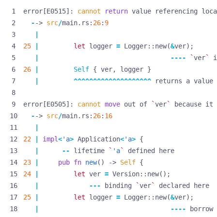
error
[
E0515
]
: 
cannot
return
value
referencing
loca
-
-> 
src
/
main
.
rs
:
26
:
9
|
25
|
let
logger
=
Logger
::
new
(
&
ver
);
|
----
`
ver
`
i
26
|
Self
{
ver
,
logger
}
|
^^^^^^^^^^^^^^^^^^^^
returns
a
value
error
[
E0505
]
: 
cannot
move
out
of
`
ver
`
because
it
-
-> 
src
/
main
.
rs
:
26
:
16
|
22
|
impl
<
'a
>
Application
<
'a
>
{
|
--
lifetime
`
'a
`
defined
here
23
|
pub
fn
new
()
-> 
Self
{
24
|
let
ver
=
Version
::
new
();
|
---
binding
`
ver
`
declared
here
25
|
let
logger
=
Logger
::
new
(
&
ver
);
|
----
borrow