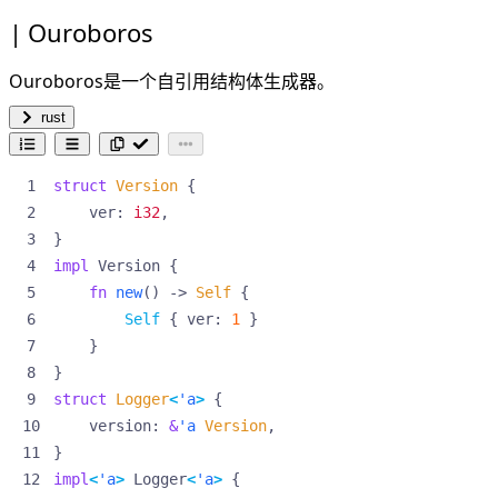
Ouroboros
Ouroboros
是一个自引用结构体生成器。
rust
struct
Version
{
ver
: 
i32
,
}
impl
Version
{
fn
new
()
-> 
Self
{
Self
{
ver
: 
1
}
}
}
struct
Logger
<
'a
>
{
version
: 
&
'a
Version
,
}
impl
<
'a
>
Logger
<
'a
>
{