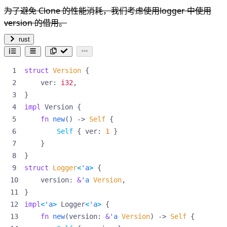
为了避免 Clone 的性能消耗，我们考虑使用logger 中使用
version 的借用。
rust
struct
Version
{
ver
: 
i32
,
}
impl
Version
{
fn
new
()
-> 
Self
{
Self
{
ver
: 
1
}
}
}
struct
Logger
<
'a
>
{
version
: 
&
'a
Version
,
}
impl
<
'a
>
Logger
<
'a
>
{
fn
new
(
version
: 
&
'a
Version
)
-> 
Self
{