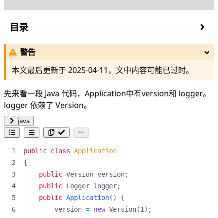
目录
Clone
警告
borrow
Rc or Arc
本文最后更新于
2025-04-11
，文中内容可能已过时。
Ouroboros
先来看一段 Java 代码，Application中有version和 logger。
logger 依赖了 Version。
java
public
class
Application
{
public
Version
version
;
public
Logger
logger
;
public
Application
()
{
version
=
new
Version
(
1
);