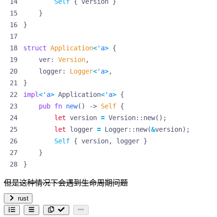
Self
{
version
}
}
}
struct
Application
<
'a
>
{
ver
: 
Version
,
logger
: 
Logger
<
'a
>
,
}
impl
<
'a
>
Application
<
'a
>
{
pub
fn
new
()
-> 
Self
{
let
version
=
Version
::
new
();
let
logger
=
Logger
::
new
(
&
version
);
Self
{
version
,
logger
}
}
}
但是这种情况下会遇到生命周期问题
rust