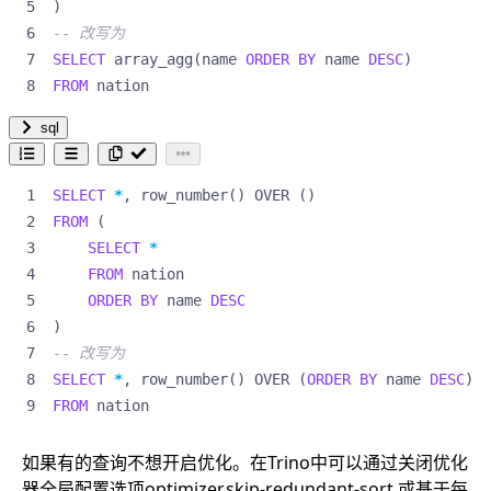
)
SELECT
array_agg
(
name
ORDER
BY
name
DESC
)
FROM
nation
sql
SELECT
*
,
row_number
()
OVER
()
FROM
(
SELECT
*
FROM
nation
ORDER
BY
name
DESC
)
SELECT
*
,
row_number
()
OVER
(
ORDER
BY
name
DESC
)
FROM
nation
如果有的查询不想开启优化。在Trino中可以通过关闭优化
器全局配置选项optimizer.skip-redundant-sort 或基于每