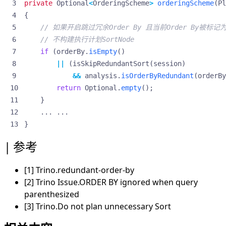
private
Optional
<
OrderingScheme
>
orderingScheme
(
Pl
{
// 如果开启跳过冗余Order By 且当前Order By被标记
// 不构建执行计划SortNode
if
(
orderBy
.
isEmpty
()
||
(
isSkipRedundantSort
(
session
)
&&
analysis
.
isOrderByRedundant
(
orderBy
return
Optional
.
empty
();
}
...
...
}
参考
[1]
Trino.redundant-order-by
[2]
Trino Issue.ORDER BY ignored when query
parenthesized
[3]
Trino.Do not plan unnecessary Sort