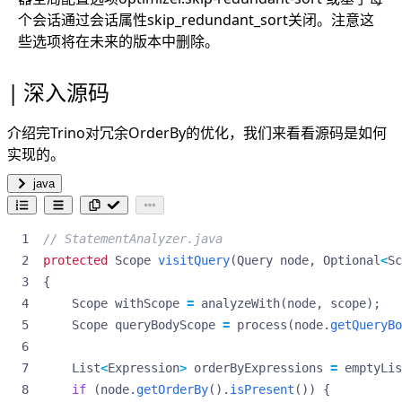
个会话通过会话属性skip_redundant_sort关闭。注意这
些选项将在未来的版本中删除。
深入源码
介绍完Trino对冗余OrderBy的优化，我们来看看源码是如何
实现的。
java
// StatementAnalyzer.java
protected
Scope
visitQuery
(
Query
node
,
Optional
<
Sc
{
Scope
withScope
=
analyzeWith
(
node
,
scope
);
Scope
queryBodyScope
=
process
(
node
.
getQueryBo
List
<
Expression
>
orderByExpressions
=
emptyLis
if
(
node
.
getOrderBy
().
isPresent
())
{