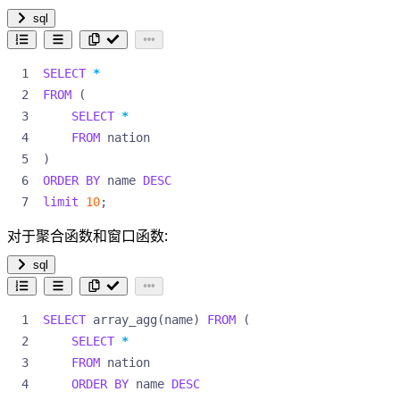
sql
SELECT
*
FROM
(
SELECT
*
FROM
nation
)
ORDER
BY
name
DESC
limit
10
;
对于聚合函数和窗口函数:
sql
SELECT
array_agg
(
name
)
FROM
(
SELECT
*
FROM
nation
ORDER
BY
name
DESC