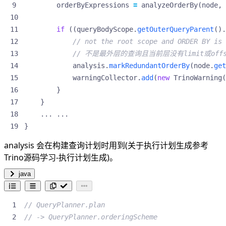
orderByExpressions
=
analyzeOrderBy
(
node
,
if
((
queryBodyScope
.
getOuterQueryParent
().
// not the root scope and ORDER BY is 
// 不是最外层的查询且当前层没有limit或offs
analysis
.
markRedundantOrderBy
(
node
.
get
warningCollector
.
add
(
new
TrinoWarning
(
}
}
...
...
}
analysis 会在构建查询计划时用到(关于执行计划生成参考
Trino源码学习-执行计划生成
)。
java
// QueryPlanner.plan
// -> QueryPlanner.orderingScheme