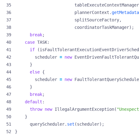
tableExecuteContextManager
plannerContext
.
getMetadata
splitSourceFactory
,
coordinatorTaskManager
);
break
;
case
TASK
:
if
(
isFaultTolerantExecutionEventDriverSched
scheduler
=
new
EventDrivenFaultTolerantQu
}
else
{
scheduler
=
new
FaultTolerantQuerySchedule
}
break
;
default
:
throw
new
IllegalArgumentException
(
"Unexpect
}
queryScheduler
.
set
(
scheduler
);
}