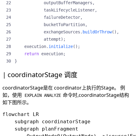
outputBufferManagers
,
taskLifecycleListener
,
failureDetector
,
bucketToPartition
,
exchangeSources
.
buildOrThrow
(),
attempt
);
execution
.
initialize
();
return
execution
;
}
coordinatorStage 调度
coordinatorStage是在 coordinator上执行的Stage。 例
如，使用
命令时,coordinatorStage结构
EXPLAIN ANALYZE
如下图所示。
flowchart LR

    subgraph coordinatorStage

    subgraph planFragment
