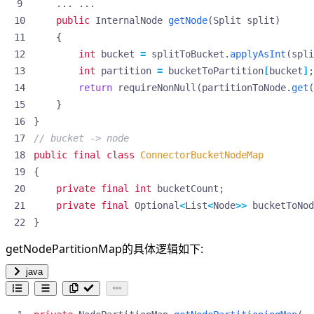
...
...
public
InternalNode
getNode
(
Split
split
)
{
int
bucket
=
splitToBucket
.
applyAsInt
(
spli
int
partition
=
bucketToPartition
[
bucket
]
;
return
requireNonNull
(
partitionToNode
.
get
(
}
}
// bucket -> node
public
final
class
ConnectorBucketNodeMap
{
private
final
int
bucketCount
;
private
final
Optional
<
List
<
Node
>>
bucketToNod
}
getNodePartitionMap的具体逻辑如下:
java