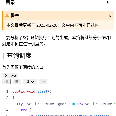
目录
查询调度
警告
构建查询调度器
QueryScheduler
本文最后更新于
2023-02-28
，文中内容可能已过时。
NodeScheduler
NodeSelector
上篇
分析了SQL逻辑执行计划的生成，本篇将继续分析逻辑计
NodePartitioningManager
划是如何在进行调度的。
PipelinedQueryScheduler
查询调度
生成SqlStage
从Subplan创建SqlStage
首先回顾下调度的入口:
从SqlStage创建StageExecution
coordinatorStage 调度
java
distributedStage
ExecutionSchedule
public
void
start
()
StageScheduler
{
FixedCountScheduler
try
(
SetThreadName
ignored
=
new
SetThreadName
(
"
FixedSourcePartitionedScheduler
try
{
ScaledWriterScheduler