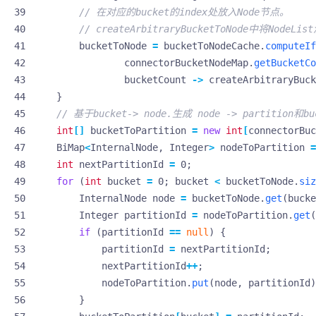
// 在对应的bucket的index处放入Node节点。
// createArbitraryBucketToNode中将Nod
bucketToNode
=
bucketToNodeCache
.
computeIf
connectorBucketNodeMap
.
getBucketCo
bucketCount
->
createArbitraryBuck
}
// 基于bucket-> node.生成 node -> partition和buc
int
[]
bucketToPartition
=
new
int
[
connectorBuc
BiMap
<
InternalNode
,
Integer
>
nodeToPartition
=
int
nextPartitionId
=
0
;
for
(
int
bucket
=
0
;
bucket
<
bucketToNode
.
siz
InternalNode
node
=
bucketToNode
.
get
(
bucke
Integer
partitionId
=
nodeToPartition
.
get
(
if
(
partitionId
==
null
)
{
partitionId
=
nextPartitionId
;
nextPartitionId
++
;
nodeToPartition
.
put
(
node
,
partitionId
)
}