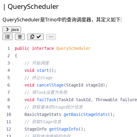
QueryScheduler
QueryScheduler是Trino中的查询调度器，其定义如下:
java
public
interface
QueryScheduler
{
// 开始调度
void
start
();
// 终止Stage
void
cancelStage
(
StageId
stageId
);
// 将Task设置为失败
void
failTask
(
TaskId
taskId
,
Throwable
failure
// 获取基本的Stage统计信息
BasicStageStats
getBasicStageStats
();
// 获取Stage信息
StageInfo
getStageInfo
();
// 获取查询使用的内存