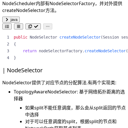
NodeScheduler内部有NodeSelectorFactory，并对外提供
createNodeSelector方法。
java
public
NodeSelector
createNodeSelector
(
Session
ses
{
return
nodeSelectorFactory
.
createNodeSelector
(
}
NodeSelector
NodeSelector提供了对应节点的分配算法.有两个实现类:
TopologyAwareNodeSelector: 基于网络拓扑距离的选
择器
如果split不能任意调度，那么会从split返回的节点
中选择
对于可以任意调度的split，根据split的节点和