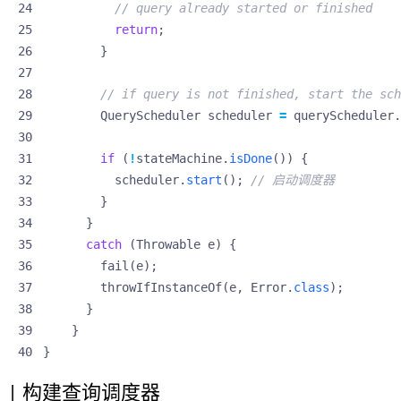
// query already started or finished
return
;
}
// if query is not finished, start the sch
QueryScheduler
scheduler
=
queryScheduler
.
if
(
!
stateMachine
.
isDone
())
{
scheduler
.
start
();
// 启动调度器
}
}
catch
(
Throwable
e
)
{
fail
(
e
);
throwIfInstanceOf
(
e
,
Error
.
class
);
}
}
}
构建查询调度器