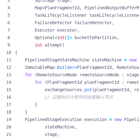
SqlStage
stage
,
Map
<
PlanFragmentId
,
PipelinedOutputBufferM
TaskLifecycleListener
taskLifecycleListene
FailureDetector
failureDetector
,
Executor
executor
,
Optional
<
int
[]>
bucketToPartition
,
int
attempt
)
{
PipelinedStageStateMachine
stateMachine
=
new
ImmutableMap
.
Builder
<
PlanFragmentId
,
RemoteSou
for
(
RemoteSourceNode
remoteSourceNode
:
stage
for
(
PlanFragmentId
planFragmentId
:
remot
exchangeSources
.
put
(
planFragmentId
,
re
// 记录执行计划中的远程输入节点
}
}
PipelinedStageExecution
execution
=
new
Pipeli
stateMachine
,
stage
,