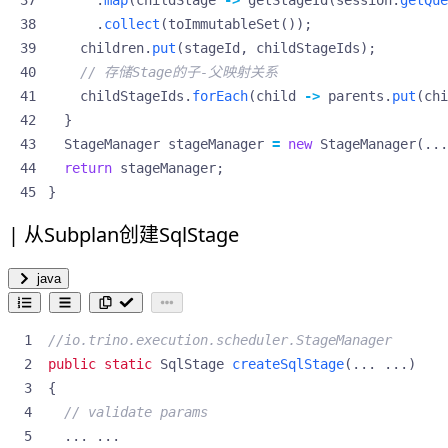
.
collect
(
toImmutableSet
());
children
.
put
(
stageId
,
childStageIds
);
// 存储Stage的子-父映射关系
childStageIds
.
forEach
(
child
->
parents
.
put
(
chi
}
StageManager
stageManager
=
new
StageManager
(...
return
stageManager
;
}
从Subplan创建SqlStage
java
//io.trino.execution.scheduler.StageManager
public
static
SqlStage
createSqlStage
(...
...)
{
// validate params
...
...