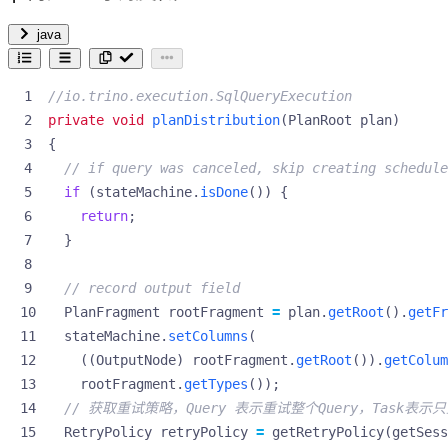
java
//io.trino.execution.SqlQueryExecution
private
void
planDistribution
(
PlanRoot
plan
)
{
// if query was canceled, skip creating schedule
if
(
stateMachine
.
isDone
())
{
return
;
}
// record output field
PlanFragment
rootFragment
=
plan
.
getRoot
().
getFr
stateMachine
.
setColumns
(
((
OutputNode
)
rootFragment
.
getRoot
()).
getColum
rootFragment
.
getTypes
());
// 获取重试策略，Query 表示重试整个Query，Task表示只
RetryPolicy
retryPolicy
=
getRetryPolicy
(
getSess