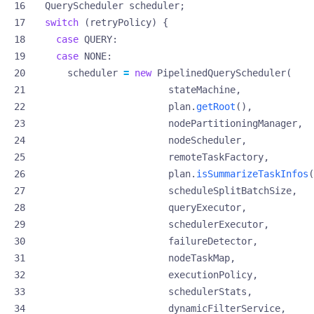
QueryScheduler
scheduler
;
switch
(
retryPolicy
)
{
case
QUERY
:
case
NONE
:
scheduler
=
new
PipelinedQueryScheduler
(
stateMachine
,
plan
.
getRoot
(),
nodePartitioningManager
,
nodeScheduler
,
remoteTaskFactory
,
plan
.
isSummarizeTaskInfos
(
scheduleSplitBatchSize
,
queryExecutor
,
schedulerExecutor
,
failureDetector
,
nodeTaskMap
,
executionPolicy
,
schedulerStats
,
dynamicFilterService
,