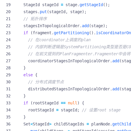
StageId
stageId
=
stage
.
getStageId
();
stages
.
put
(
stageId
,
stage
);
// 拓扑排序
stagesInTopologicalOrder
.
add
(
stage
);
if
(
fragment
.
getPartitioning
().
isCoordinatorOn
// 在coordinator上调度的plan
// 内部判断逻辑是SystemPartitioning类型是否是COOR
// 在前文提到的PlanFragmenter.Fragmenter中会将一
coordinatorStagesInTopologicalOrder
.
add
(
stag
}
else
{
// 分布式调度节点
distributedStagesInTopologicalOrder
.
add
(
stag
}
if
(
rootStageId
==
null
)
{
rootStageId
=
stageId
;
// 设置root stage
}
Set
<
StageId
>
childStageIds
=
planNode
.
getChild
.
map
(
childStage
->
getStageId
(
session
.
getQue