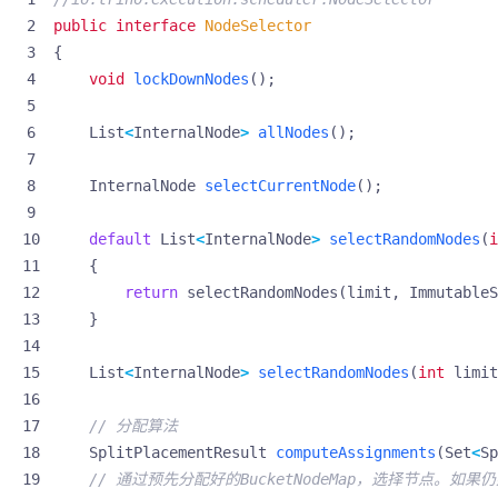
public
interface
NodeSelector
{
void
lockDownNodes
();
List
<
InternalNode
>
allNodes
();
InternalNode
selectCurrentNode
();
default
List
<
InternalNode
>
selectRandomNodes
(
i
{
return
selectRandomNodes
(
limit
,
ImmutableS
}
List
<
InternalNode
>
selectRandomNodes
(
int
limit
// 分配算法
SplitPlacementResult
computeAssignments
(
Set
<
Sp
// 通过预先分配好的BucketNodeMap，选择节点。如果