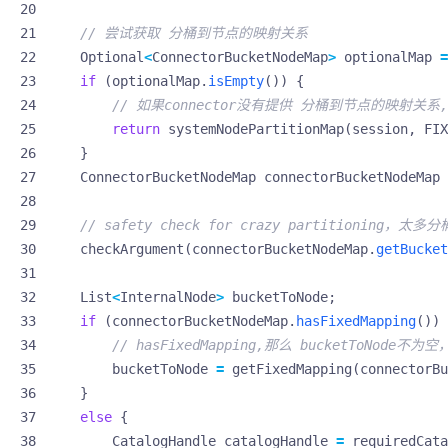
// 尝试获取 分桶到节点的映射关系
Optional
<
ConnectorBucketNodeMap
>
optionalMap
=
if
(
optionalMap
.
isEmpty
())
{
// 如果connector没有提供 分桶到节点的映射关系, 使
return
systemNodePartitionMap
(
session
,
FIX
}
ConnectorBucketNodeMap
connectorBucketNodeMap
// safety check for crazy partitioning，太多
checkArgument
(
connectorBucketNodeMap
.
getBucket
List
<
InternalNode
>
bucketToNode
;
if
(
connectorBucketNodeMap
.
hasFixedMapping
())
// hasFixedMapping,那么 bucketToNode
bucketToNode
=
getFixedMapping
(
connectorBu
}
else
{
CatalogHandle
catalogHandle
=
requiredCata