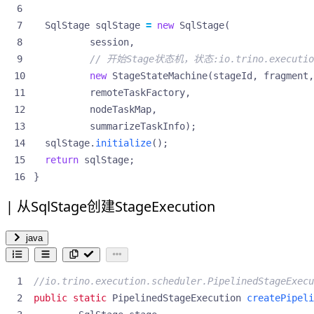
SqlStage
sqlStage
=
new
SqlStage
(
session
,
// 开始Stage状态机，状态:io.trino.execution
new
StageStateMachine
(
stageId
,
fragment
,
remoteTaskFactory
,
nodeTaskMap
,
summarizeTaskInfo
);
sqlStage
.
initialize
();
return
sqlStage
;
}
从SqlStage创建StageExecution
java
//io.trino.execution.scheduler.PipelinedStageExecu
public
static
PipelinedStageExecution
createPipeli