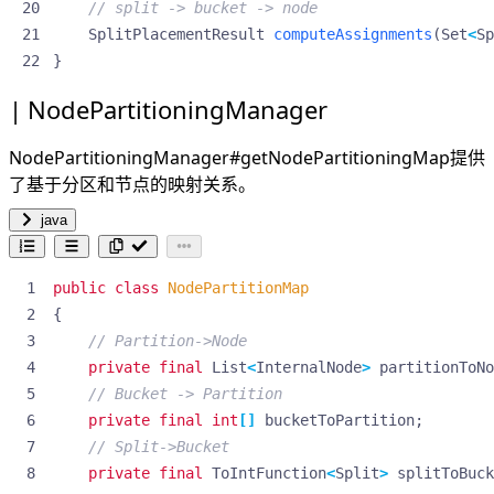
// split -> bucket -> node 
SplitPlacementResult
computeAssignments
(
Set
<
Sp
}
NodePartitioningManager
NodePartitioningManager#getNodePartitioningMap提供
了基于分区和节点的映射关系。
java
public
class
NodePartitionMap
{
// Partition->Node
private
final
List
<
InternalNode
>
partitionToNo
// Bucket -> Partition
private
final
int
[]
bucketToPartition
;
// Split->Bucket
private
final
ToIntFunction
<
Split
>
splitToBuck