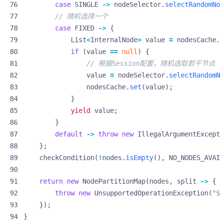
case
SINGLE
->
nodeSelector
.
selectRandomNo
// 随机选择一个
case
FIXED
->
{
List
<
InternalNode
>
value
=
nodesCache
.
if
(
value
==
null
)
{
// 根据Session配置，随机选取若干节点
value
=
nodeSelector
.
selectRandomN
nodesCache
.
set
(
value
);
}
yield
value
;
}
default
->
throw
new
IllegalArgumentExcept
};
checkCondition
(
!
nodes
.
isEmpty
(),
NO_NODES_AVAI
return
new
NodePartitionMap
(
nodes
,
split
->
{
throw
new
UnsupportedOperationException
(
"S
});
}