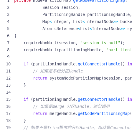
private
NodePartitionMap
getNodePartitioningMap
(
Session
session
,
PartitioningHandle
partitioningHandle
,
Map
<
Integer
,
List
<
InternalNode
>>
bucke
AtomicReference
<
List
<
InternalNode
>>
sy
{
requireNonNull
(
session
,
"session is null"
);
requireNonNull
(
partitioningHandle
,
"partitioni
if
(
partitioningHandle
.
getConnectorHandle
()
in
// 如果是系统分区Handle
return
systemNodePartitionMap
(
session
,
par
}
if
(
partitioningHandle
.
getConnectorHandle
()
in
// 如果是merge 分区Handle，递归调用
return
mergeHandle
.
getNodePartitioningMap
(
}
// 如果不是Trino提供的分区Handle，那就是Connect