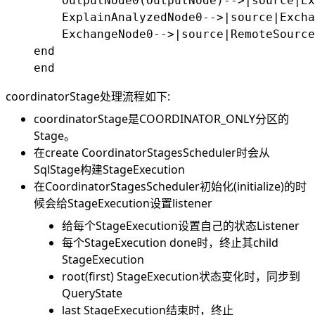
        OutputNode0(OutputNode)-->|source|Ex
        ExplainAnalyzedNode0-->|source|Excha
        ExchangeNode0-->|source|RemoteSource
    end

coordinatorStage处理流程如下:
coordinatorStage是COORDINATOR_ONLY分区的
Stage。
在create CoordinatorStagesScheduler时会从
SqlStage构建StageExecution
在CoordinatorStagesScheduler初始化(initialize)的时
候会给StageExecution设置listener
给每个StageExecution设置自己的状态Listener
每个StageExecution done时，终止其child
StageExecution
root(first) StageExecution状态变化时，同步到
QueryState
last StageExecution结束时，终止