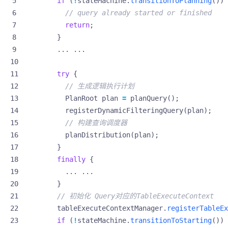
if
(
!
stateMachine
.
transitionToPlanning
())
newSourcePartitionedSchedulerAsStageSch
// query already started or finished
eduler
return
;
}
...
...
try
{
// 生成逻辑执行计划
PlanRoot
plan
=
planQuery
();
registerDynamicFilteringQuery
(
plan
);
// 构建查询调度器
planDistribution
(
plan
);
}
finally
{
...
...
}
// 初始化 Query对应的TableExecuteContext
tableExecuteContextManager
.
registerTableEx
if
(
!
stateMachine
.
transitionToStarting
())