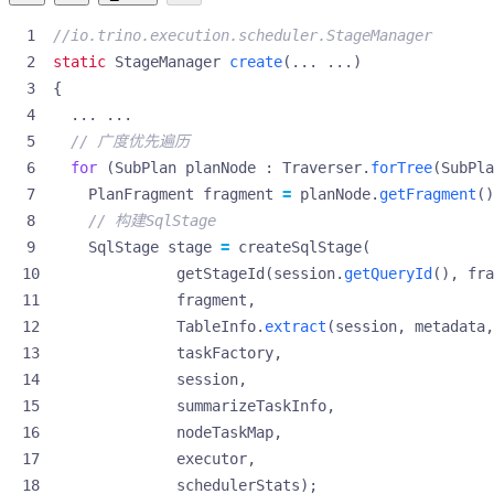
//io.trino.execution.scheduler.StageManager
static
StageManager
create
(...
...)
{
...
...
// 广度优先遍历
for
(
SubPlan
planNode
:
Traverser
.
forTree
(
SubPla
PlanFragment
fragment
=
planNode
.
getFragment
()
// 构建SqlStage
SqlStage
stage
=
createSqlStage
(
getStageId
(
session
.
getQueryId
(),
fra
fragment
,
TableInfo
.
extract
(
session
,
metadata
,
taskFactory
,
session
,
summarizeTaskInfo
,
nodeTaskMap
,
executor
,
schedulerStats
);