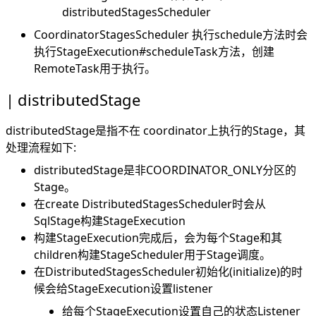
distributedStagesScheduler
CoordinatorStagesScheduler 执行schedule方法时会
执行StageExecution#scheduleTask方法，创建
RemoteTask用于执行。
distributedStage
distributedStage是指不在 coordinator上执行的Stage，其
处理流程如下:
distributedStage是非COORDINATOR_ONLY分区的
Stage。
在create DistributedStagesScheduler时会从
SqlStage构建StageExecution
构建StageExecution完成后，会为每个Stage和其
children构建StageScheduler用于Stage调度。
在DistributedStagesScheduler初始化(initialize)的时
候会给StageExecution设置listener
给每个StageExecution设置自己的状态Listener