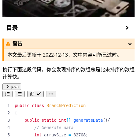
目录
原因
警告
更多的例子
How
本文最后更新于
2022-12-13
，文中内容可能已过时。
参考
执行下面这段代码，你会发现排序的数组总是比未排序的数组
计算快。
java
public
class
BranchPrediction
{
public
static
int
[]
generateData
(){
// Generate data
int
arraySize
=
32768
;