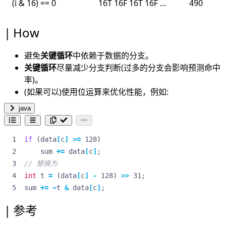
(i & 16) == 0
16T 16F 16T 16F …
490
How
避免
关键循环
中依赖于数据的分支。
关键循环
尽量减少分支判断(过多的分支会影响预测命中
率)。
(如果可以)使用位运算来优化性能，例如:
java
if
(
data
[
c
]
>=
128
)
sum
+=
data
[
c
]
;
// 替换为
int
t
=
(
data
[
c
]
-
128
)
>>
31
;
sum
+=
~
t
&
data
[
c
]
;
参考