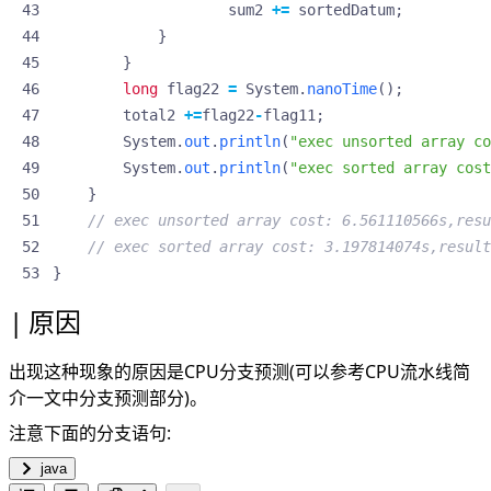
sum2
+=
sortedDatum
;
}
}
long
flag22
=
System
.
nanoTime
();
total2
+=
flag22
-
flag11
;
System
.
out
.
println
(
"exec unsorted array co
System
.
out
.
println
(
"exec sorted array cost
}
// exec unsorted array cost: 6.561110566s,resu
// exec sorted array cost: 3.197814074s,result
}
原因
出现这种现象的原因是CPU分支预测(可以参考
CPU流水线简
介
一文中分支预测部分)。
注意下面的分支语句:
java