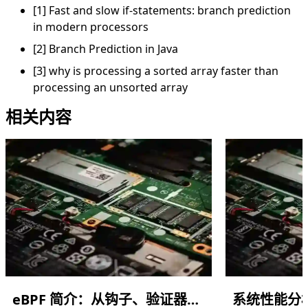
[1]
Fast and slow if-statements: branch prediction
in modern processors
[2]
Branch Prediction in Java
[3]
why is processing a sorted array faster than
processing an unsorted array
相关内容
eBPF 简介：从钩子、验证器到 BCC 实战
系统性能分析