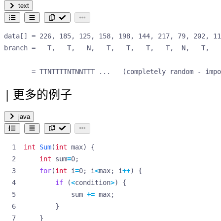
text
data[] = 226, 185, 125, 158, 198, 144, 217, 79, 202, 11
branch =   T,   T,   N,   T,   T,   T,   T,  N,   T,   
       = TTNTTTTNTNNTTT ...   (completely random - impo
更多的例子
java
int
Sum
(
int
max
)
{
int
sum
=
0
;
for
(
int
i
=
0
;
i
<
max
;
i
++
)
{
if
(
<
condition
>
)
{
sum
+=
max
;
}
}