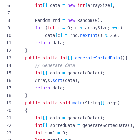
int
[]
data
=
new
int
[
arraySize
]
;
Random
rnd
=
new
Random
(
0
);
for
(
int
c
=
0
;
c
<
arraySize
;
++
c
)
data
[
c
]
=
rnd
.
nextInt
()
%
256
;
return
data
;
}
public
static
int
[]
generateSortedData
(){
// Generate data
int
[]
data
=
generateData
();
Arrays
.
sort
(
data
);
return
data
;
}
public
static
void
main
(
String
[]
args
)
{
int
[]
data
=
generateData
();
int
[]
sortedData
=
generateSortedData
();
int
sum1
=
0
;