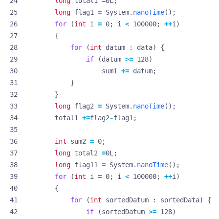
long
total1
=
0L
;
long
flag1
=
System
.
nanoTime
();
for
(
int
i
=
0
;
i
<
100000
;
++
i
)
{
for
(
int
datum
:
data
)
{
if
(
datum
>=
128
)
sum1
+=
datum
;
}
}
long
flag2
=
System
.
nanoTime
();
total1
+=
flag2
-
flag1
;
int
sum2
=
0
;
long
total2
=
0L
;
long
flag11
=
System
.
nanoTime
();
for
(
int
i
=
0
;
i
<
100000
;
++
i
)
{
for
(
int
sortedDatum
:
sortedData
)
{
if
(
sortedDatum
>=
128
)