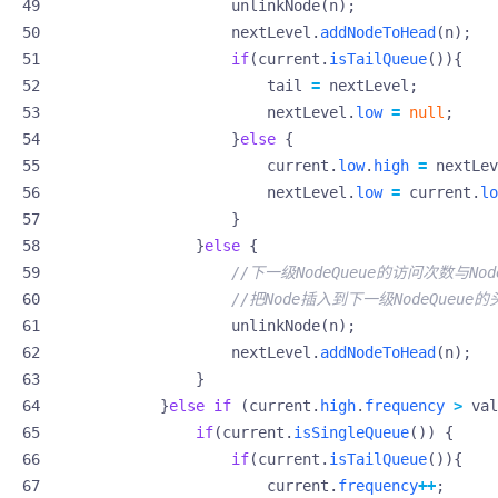
unlinkNode
(
n
);
nextLevel
.
addNodeToHead
(
n
);
if
(
current
.
isTailQueue
()){
tail
=
nextLevel
;
nextLevel
.
low
=
null
;
}
else
{
current
.
low
.
high
=
nextLev
nextLevel
.
low
=
current
.
lo
}
}
else
{
//下一级NodeQueue的访问次数与N
//把Node插入到下一级NodeQueue的
unlinkNode
(
n
);
nextLevel
.
addNodeToHead
(
n
);
}
}
else
if
(
current
.
high
.
frequency
>
val
if
(
current
.
isSingleQueue
())
{
if
(
current
.
isTailQueue
()){
current
.
frequency
++
;