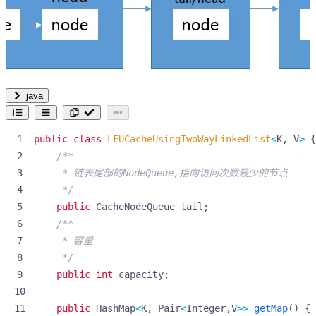
java
public
class
LFUCacheUsingTwoWayLinkedList
<
K
,
V
>
{
     */
public
CacheNodeQueue
tail
;
     */
public
int
capacity
;
public
HashMap
<
K
,
Pair
<
Integer
,
V
>>
getMap
()
{