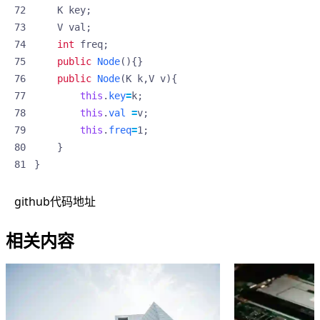
K
key
;
V
val
;
int
freq
;
public
Node
(){}
public
Node
(
K
k
,
V
v
){
this
.
key
=
k
;
this
.
val
=
v
;
this
.
freq
=
1
;
}
}
github代码地址
相关内容