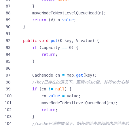
}
moveNodeToNextLevelQueueHead
(
n
);
return
(
V
)
n
.
value
;
}
public
void
put
(
K
key
,
V
value
)
{
if
(
capacity
==
0
)
{
return
;
}
CacheNode
cn
=
map
.
get
(
key
);
//key已存在的情况下，更新value值，并将Node右移
if
(
cn
!=
null
)
{
cn
.
value
=
value
;
moveNodeToNextLevelQueueHead
(
cn
);
return
;
}
//cache已满的情况下，把外层链表尾部的内层链表的