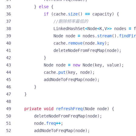
}
else
{
if
(
cache
.
size
()
==
capacity
)
{
//删除频率最低的
LinkedHashSet
<
Node
<
K
,
V
>>
nodes
=
f
Node
node
=
nodes
.
stream
().
findFir
cache
.
remove
(
node
.
key
);
deleteNodeFromFreqMap
(
node
);
}
Node
node
=
new
Node
(
key
,
value
);
cache
.
put
(
key
,
node
);
addNodeToFreqMap
(
node
);
}
}
private
void
refreshFreq
(
Node
node
)
{
deleteNodeFromFreqMap
(
node
);
node
.
freq
++
;
addNodeToFreqMap
(
node
);