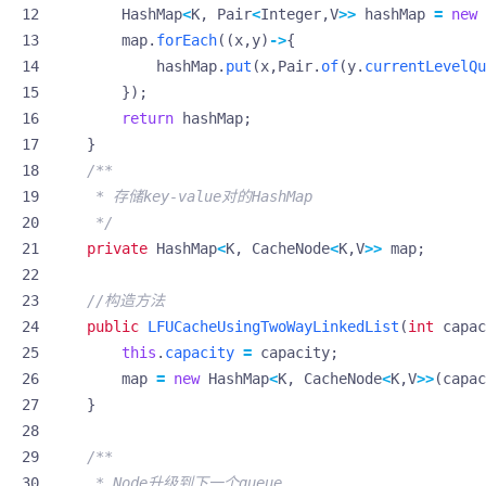
HashMap
<
K
,
Pair
<
Integer
,
V
>>
hashMap
=
new
map
.
forEach
((
x
,
y
)
->
{
hashMap
.
put
(
x
,
Pair
.
of
(
y
.
currentLevelQu
});
return
hashMap
;
}
     */
private
HashMap
<
K
,
CacheNode
<
K
,
V
>>
map
;
//构造方法
public
LFUCacheUsingTwoWayLinkedList
(
int
capac
this
.
capacity
=
capacity
;
map
=
new
HashMap
<
K
,
CacheNode
<
K
,
V
>>
(
capac
}