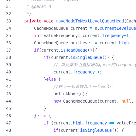
     */
private
void
moveNodeToNextLevelQueueHead
(
Cach
CacheNodeQueue
current
=
n
.
currentLevelQue
int
valueFrequency
=
current
.
frequency
+
1
;
CacheNodeQueue
nextLevel
=
current
.
high
;
if
(
current
.
isHeadQueue
()){
if
(
current
.
isSingleQueue
())
{
// 单元素节点直接增加queue的frequenc
current
.
frequency
++
;
}
else
{
//在下一级直接加上一个新节点
unlinkNode
(
n
);
new
CacheNodeQueue
(
current
,
null
,
}
}
else
{
if
(
current
.
high
.
frequency
==
valueFre
if
(
current
.
isSingleQueue
())
{