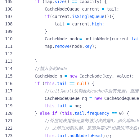
if
(
map
.
size
()
==
capacity
)
{
CacheNodeQueue
current
=
tail
;
if
(
current
.
isSingleQueue
()){
tail
=
current
.
high
;
}
CacheNode
node
=
unlinkNode
(
current
.
tai
map
.
remove
(
node
.
key
);
}
//插入新的Node
CacheNode
n
=
new
CacheNode
(
key
,
value
);
if
(
this
.
tail
==
null
)
{
//tail为null说明此时cache中没有元素，直接
CacheNodeQueue
nq
=
new
CacheNodeQueue
this
.
tail
=
nq
;
}
else
if
(
this
.
tail
.
frequency
==
0
)
{
//外层链表尾部元素的访问次数是0，那么将No
// 之所以加到头部，是因为要求“如果访问次
this
.
tail
.
addNodeToHead
(
n
);