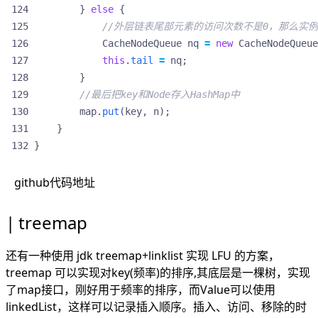
}
else
{
//外层链表尾部元素的访问次数不是0，那么实例化
CacheNodeQueue
nq
=
new
CacheNodeQueue
this
.
tail
=
nq
;
}
//最后把key和Node存入HashMap中
map
.
put
(
key
,
n
);
}
}
github代码地址
treemap
还有一种使用 jdk treemap+linklist 实现 LFU 的方案，
treemap 可以实现对key(频率)的排序,其底层是一棵树，实现
了map接口，刚好用于频率的排序，而Value可以使用
linkedList，这样可以记录插入顺序。插入、访问、移除的时