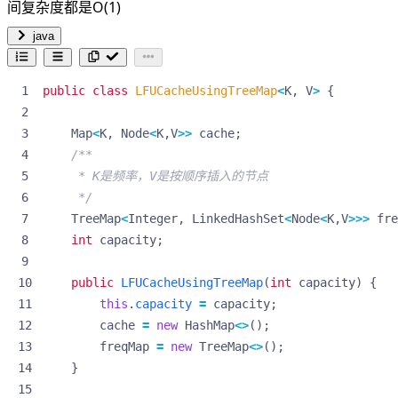
间复杂度都是O(1)
java
public
class
LFUCacheUsingTreeMap
<
K
,
V
>
{
Map
<
K
,
Node
<
K
,
V
>>
cache
;
     */
TreeMap
<
Integer
,
LinkedHashSet
<
Node
<
K
,
V
>>>
fre
int
capacity
;
public
LFUCacheUsingTreeMap
(
int
capacity
)
{
this
.
capacity
=
capacity
;
cache
=
new
HashMap
<>
();
freqMap
=
new
TreeMap
<>
();
}