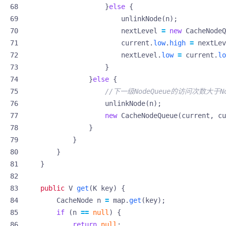
}
else
{
unlinkNode
(
n
);
nextLevel
=
new
CacheNodeQ
current
.
low
.
high
=
nextLev
nextLevel
.
low
=
current
.
lo
}
}
else
{
//下一级NodeQueue的访问次数大于N
unlinkNode
(
n
);
new
CacheNodeQueue
(
current
,
cu
}
}
}
}
public
V
get
(
K
key
)
{
CacheNode
n
=
map
.
get
(
key
);
if
(
n
==
null
)
{
return
null
;