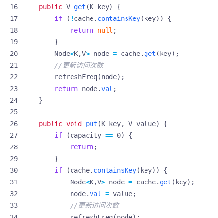
public
V
get
(
K
key
)
{
if
(
!
cache
.
containsKey
(
key
))
{
return
null
;
}
Node
<
K
,
V
>
node
=
cache
.
get
(
key
);
//更新访问次数
refreshFreq
(
node
);
return
node
.
val
;
}
public
void
put
(
K
key
,
V
value
)
{
if
(
capacity
==
0
)
{
return
;
}
if
(
cache
.
containsKey
(
key
))
{
Node
<
K
,
V
>
node
=
cache
.
get
(
key
);
node
.
val
=
value
;
//更新访问次数
refreshFreq
(
node
);