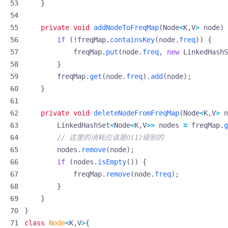
}
private
void
addNodeToFreqMap
(
Node
<
K
,
V
>
node
)
if
(
!
freqMap
.
containsKey
(
node
.
freq
))
{
freqMap
.
put
(
node
.
freq
,
new
LinkedHashS
}
freqMap
.
get
(
node
.
freq
).
add
(
node
);
}
private
void
deleteNodeFromFreqMap
(
Node
<
K
,
V
>
n
LinkedHashSet
<
Node
<
K
,
V
>>
nodes
=
freqMap
.
g
// 这里的消耗应该是O(1)级别的
nodes
.
remove
(
node
);
if
(
nodes
.
isEmpty
())
{
freqMap
.
remove
(
node
.
freq
);
}
}
}
class
Node
<
K
,
V
>
{