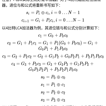
b_i
a_i
器，进位与和公式将重新书写如下：
b_i
=
⊕
,
=
s_i =
0
…
−
1
s
P
c
i
N
i
i
i
P_i
=
+
c_{i+1}
,
=
0
…
−
1
c
G
P
c
i
N
+
1
i
i
i
i
\oplus
= G_i
以4比特LCA加法器为例，其进位链与和公式分别计算如下：
c_{i} ,
+ P_i
i=
=
c_1
+
c
G
P
c
c_i , i=
1
0
0
0
0…N-
=
0…N-1
=
+
=
+
c_2 = G_1 + P_1 c_1 =
(
+
)
=
+
c
G
P
c
G
P
G
P
c
G
2
1
1
1
1
1
0
0
0
1
1
G_0
G_1 + P_1(G_0 +
+
G
P
P
P
c
0
1
1
0
0
+
P_0c_0)=
=
+
=
+
+
c_3 = G_2 + P_2 c_
+
c
G
P
c
G
G
P
G
P
P
P
P
P
c
P_0
3
2
2
2
2
1
2
0
2
1
2
1
0
0
G_1+G_0P_1+P_1P_0c_
+G_1P_2+G_0P_2P_1+P
c_0
=
+
=
+
+
c_4 = G_
+
c
G
P
c
G
G
P
G
P
P
4
3
3
3
3
2
3
1
3
2
+G_2P_3+G_1P_3P_2+G
+
G
P
P
P
P
P
P
P
c
0
3
2
1
3
2
1
0
0
=
s_0=P_0
⊕
s
P
c
0
0
0
\oplus
=
s_1=P_1
⊕
s
P
c
1
1
1
c_0
\oplus
=
s_2=P_2
⊕
s
P
c
2
2
2
c_1
\oplus
=
s_3=P_3
⊕
s
P
c
3
3
3
c_2
\oplus