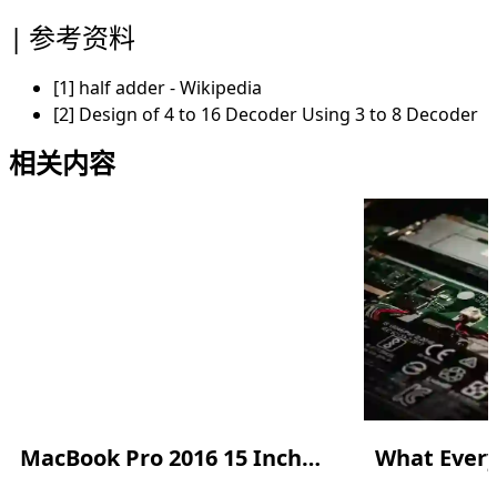
参考资料
[1]
half adder - Wikipedia
[2]
Design of 4 to 16 Decoder Using 3 to 8 Decoder
相关内容
MacBook Pro 2016 15 Inch安装 Ubuntu 系统