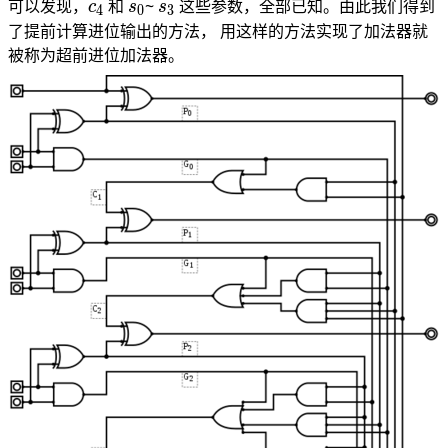
c_4
s_0
s_3
可以发现，
和
~
这些参数，全部已知。由此我们得到
c
s
s
4
0
3
c_3
了提前计算进位输出的方法， 用这样的方法实现了加法器就
被称为超前进位加法器。