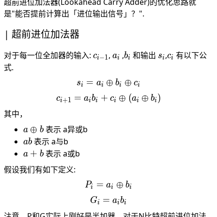
超前进位加法器(Lookahead Carry Adder)的优化思路就
是"能否提前计算出「进位输出信号」？".
超前进位加法器
c_{i-
a_i
b_i
s_i
c_i
对于每一位全加器的输入:
,
,
和输出
,
有以下公
c
a
b
s
c
−
1
i
i
i
i
i
1}
式.
=
⊕
s_i =
⊕
s
a
b
c
i
i
i
i
a_i
=
+
c_{i+1}
⊕
(
⊕
)
c
a
b
c
a
b
+
1
i
i
i
i
i
i
\oplus
= a_i
其中，
b_i
b_i +
\oplus
a
⊕
表示 a异或b
a
b
c_i
c_i
\oplus
ab
表示 a与b
\oplus (
ab
b
a+b
+
表示 a或b
a_i
a
b
\oplus
假设我们有如下定义:
b_i )
=
P_i =
⊕
P
a
b
i
i
i
a_i
=
G_i
G
a
b
i
i
i
\oplus
=
注意，P和G实际上刚好是半加器。对于N比特超前进位加法