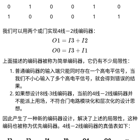
0
1
0
0
1
0
1
0
0
0
1
1
我们可以用两个或门实现4线－2线编码器：
1
=
O1 =
3
+
2
O
I
I
I3+I2
0
=
O0 =
3
+
1
O
I
I
I3+I1
上面描述的编码器被称为简单编码器，它仍有不少局限性：
普通编码器的输入端只能同时存在一个高电平信号，当
我们不小心输入了多个高电平信号，就会得到错误的结
果。
如果想设计8线-3线编码器，当前的4线－2线编码器并
不能派上用场，不符合门电路模块化和层次化的设计思
想。
因此产生了一种新的编码器设计，解决了上述的局限性，这种
编码也被称为优先编码器。4线－2线编码器的真值表如下：