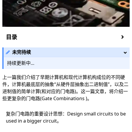
目录
加法器
未完待续
半加器
全加器
持续更新中…
多位全加器
超前进位加法器
上一篇我们介绍了早期计算机和现代计算机构成位的不同硬
Enabler(开关)
件，计算机最底层的抽象“从硬件层抽象出二进制值”，以及二
Decoder(解码器)
进制值的简单计算(和对应的门电路)。这一篇文章，将介绍一
Encoder(解码器)
些更复杂的门电路(Gate Combinations )。
Multiplexer(多路复用器)
参考资料
复杂门电路的重要设计思想：Design small circuits to be
used in a bigger circuit。