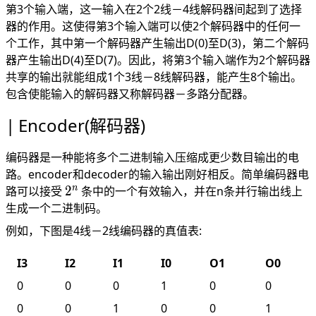
第3个输入端，这一输入在2个2线－4线解码器间起到了选择
器的作用。这使得第3个输入端可以使2个解码器中的任何一
个工作，其中第一个解码器产生输出D(0)至D(3)，第二个解码
器产生输出D(4)至D(7)。因此，将第3个输入端作为2个解码器
共享的输出就能组成1个3线－8线解码器，能产生8个输出。
包含使能输入的解码器又称解码器－多路分配器。
Encoder(解码器)
编码器是一种能将多个二进制输入压缩成更少数目输出的电
路。encoder和decoder的输入输出刚好相反。简单编码器电
2^n
n
路可以接受
2
条中的一个有效输入，并在n条并行输出线上
生成一个二进制码。
例如，下图是4线－2线编码器的真值表:
I3
I2
I1
I0
O1
O0
0
0
0
1
0
0
0
0
1
0
0
1