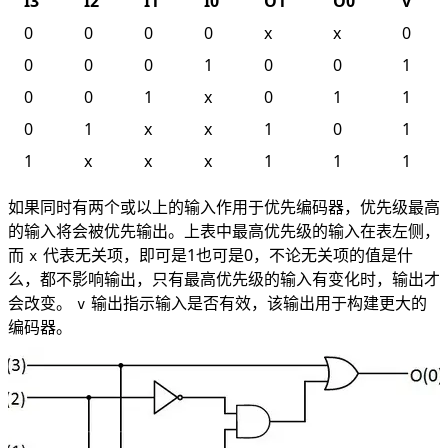
I3
I2
I1
I0
O1
O0
v
0
0
0
0
x
x
0
0
0
0
1
0
0
1
0
0
1
x
0
1
1
0
1
x
x
1
0
1
1
x
x
x
1
1
1
如果同时有两个或以上的输入作用于优先编码器，优先级最高
的输入将会被优先输出。上表中最高优先级的输入在表左侧，
而
代表无关项，即可是1也可是0，不论无关项的值是什
x
么，都不影响输出，只有最高优先级的输入有变化时，输出才
会改变。
输出指示输入是否有效，该输出用于构建更大的
v
编码器。