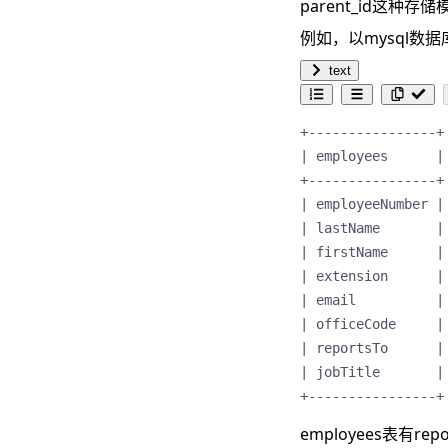
parent_id这
例如，以mysql数据
text
+----------------+

| employees      |

+----------------+

| employeeNumber |

| lastName       |

| firstName      |

| extension      |

| email          |

| officeCode     |

| reportsTo      |

| jobTitle       |

+----------------+
employees表有r