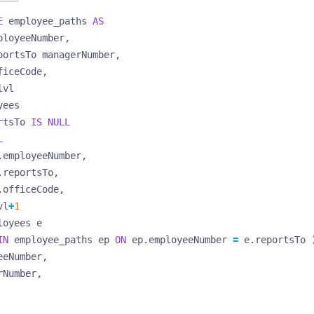
E
employee_paths
AS
ployeeNumber
,
portsTo
managerNumber
,
ficeCode
,
lvl
yees
rtsTo
IS
NULL
L
.
employeeNumber
,
.
reportsTo
,
.
officeCode
,
vl
+
1
loyees
e
IN
employee_paths
ep
ON
ep
.
employeeNumber
=
e
.
reportsTo
eeNumber
,
rNumber
,