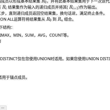
R_0
锚成员以形成基本结果集
，并将此基本结果集用于下一次迭代
R
0
R_i
R_{i+1}
有
结果集作为输入的递归成员并将其(
)作为输出。
R
R
+
1
i
i
三步，直到递归成员返回空结果集，换句话说，满足终止条件。
R_0
R_n
ON ALL运算符将结果集从
到
组合。
R
R
0
n
下结构：
AX，MIN，SUM，AVG，COUNT等。
句
句
禁止DISTINCT仅在您使用UNION时适用。如果您使用UNION DISTIN
适用于锚点成员。