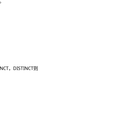
。
CT，DISTINCT则