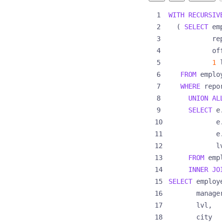
WITH
RECURSIV
(
SELECT
em
re
of
1
FROM
emplo
WHERE
repo
UNION
AL
SELECT
e
e
e
l
FROM
emp
INNER
JO
SELECT
employ
manage
lvl
,
city