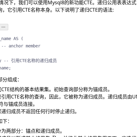
况下，我们可以使用Mysql8的新功能CTE。递归公用表表达式 
询，它引用CTE名称本身。以下说明了递归CTE的语法:
name AS (

-- anchor member

uery -- 引用CTE名称的递归成员

name; 
部分组成：
CTE结构的基本结果集。初始查询部分称为锚成员。
引用CTE名称的查询，因此，它被称为递归成员。递归成员由UNION
运算符与锚成员连接。
保递归成员不返回任何行时停止递归。
如下：
分为两部分：锚点和递归成员。