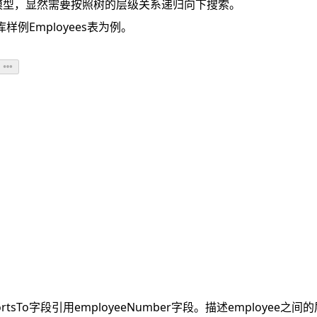
种存储模型，显然需要按照树的层级关系递归向下搜索。
库样例Employees表为例。
eportsTo字段引用employeeNumber字段。描述employee之