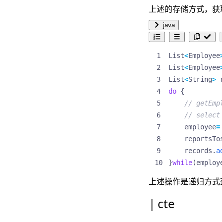
上述的存储方式，获
java
List
<
Employee
List
<
Employee
List
<
String
>
do
{
// getE
// select
employee
=
reportsTo
records
.
a
}
while
(
employ
上述操作是递归方式
cte