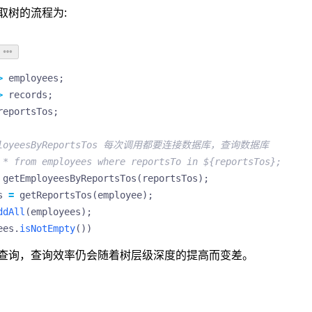
取树的流程为:
>
employees
;
>
records
;
reportsTos
;
mployeesByReportsTos 每次调用都要连接数据库，查询数据库
 * from employees where reportsTo in ${reportsTos};
getEmployeesByReportsTos
(
reportsTos
);
s
=
getReportsTos
(
employee
);
ddAll
(
employees
);
ees
.
isNotEmpty
())
查询，查询效率仍会随着树层级深度的提高而变差。