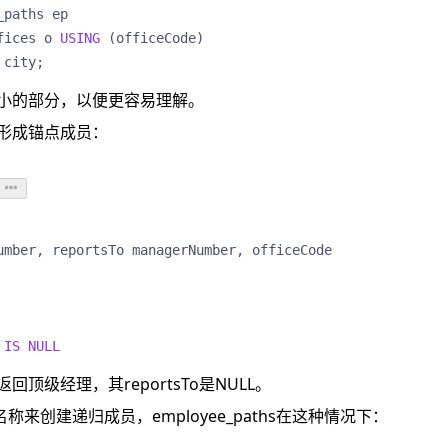
_paths
ep
fices
o
USING
(
officeCode
)
city
;
小的部分，以便更容易理解。
形成锚点成员：
umber
,
reportsTo
managerNumber
,
officeCode
IS
NULL
顶级经理，其reportsTo是NULL。
称来创建递归成员，employee_paths在这种情况下：