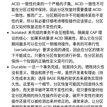
ACID 一致性约束的一个严格的子集。ACID 一致性不可
能在分区过程中保持，因此分区恢复时需要重建 ACID
一致性。推而广之，分区期间也许不可能维持某些不变
性约束，所以有必要仔细考虑哪些操作应该禁止，分区
后又如何恢复这些不变性约束。
Isolated: 未完成的事务不会互相影响。隔离是 CAP 理
论的核心：如果系统要求 ACID 隔离性，那么它在分区
期间最多可以在分区一侧维持操作。事务的可串行性
（serializability）要求全局的通信，因此在分区的情况
下不能成立。只要在分区恢复时进行补偿，在分区前后
保持一个较弱的正确性定义是可行的。
Durable: 一旦一个事务完成，就是持久的。牺牲持久性
没有意义，理由和原子性一样，虽然开发者有理由（持
久性成本太高）选择 BASE 风格的软状态来避免实现持
久性。这里有一个细节，分区恢复可能因为回退持久性
操作，而无意中破坏某项不变性约束。但只要恢复时给
定分区两侧的持久性操作历史记录，破坏不变性约束的
操作还是可以被检测出来并修正的。通常来讲，让分区