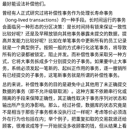
最好能设法补偿他们。
曾经有人正式研究过将补偿性事务作为处理长寿命事务
（long-lived transactions）的一种手段。长时间运行的事务
会面临另一种形态的分区决策：是长时间持有锁来保证一致性
比较好呢？还是及早释放锁向其他事务暴露未提交的数据，提
高并发能力比较好呢？比如在单笔事务中更新所有的员工记录
就是一个典型例子。按照一般的方式串行化这笔事务，将导致
所有的记录都被锁定，阻止并发。而补偿性事务采取另一种方
式，它将大事务拆成多个分别提交的子事务。如果要中止大事
务，系统必须发起一笔新的、起纠正作用的事务，逐一撤销所
有已经提交的子事务，这笔新事务就是所谓的补偿性事务。
总的来说，补偿性事务的目的是避免中止其他用了未正确提交
数据的事务（即不允许级联取消）。这种方案不依赖串行化或
隔离的手段来保障正确性，其正确性取决于事务序列对状态和
输出所产生的净影响。那么，经过补偿，数据库的状态究竟是
不是相当于那些子事务根本没执行过一样呢？考虑等价必须连
外在行为也包括在内；举个例子，把重复扣取的交易款退还给
顾客，很难说成等于一开始就没多收顾客的钱，但从结果上看