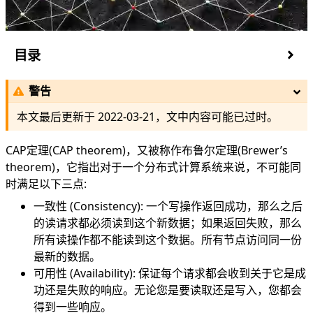
目录
CAP理论介绍
警告
CAP理论扩展
CAP 和延迟
本文最后更新于
2022-03-21
，文中内容可能已过时。
ACID
一致性的作用范围
CAP定理(CAP theorem)，又被称作布鲁尔定理(Brewer’s
管理分区
theorem)，它指出对于一个分布式计算系统来说，不可能同
哪些操作可以执行？
时满足以下三点:
分区恢复
一致性 (Consistency): 一个写操作返回成功，那么之后
BASE 理论
的读请求都必须读到这个新数据；如果返回失败，那么
基本可用
所有读操作都不能读到这个数据。所有节点访问同一份
软状态
最新的数据。
最终一致性
可用性 (Availability): 保证每个请求都会收到关于它是成
参考
功还是失败的响应。无论您是要读取还是写入，您都会
得到一些响应。