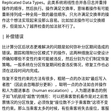
Replicated Data Types
。此类系统将线性合并各日志并重排
操作的顺序，然后执行。操作满足交换率，意味着操作有可能
重新排列成一种全局一致的最佳顺序。只允许满足交换率的操
作这个想法实现起来没那么容易。比如加法操作可以交换顺
序，但是加入了越界检查的加法就不行了。
补偿错误
比计算分区后状态更难解决的问题是如何弥补分区期间造成的
错误。跟踪和限制分区模式下的操作，这两种措施足以使设计
师确知哪些不变性约束可能被违反，然后分别为它们制定恢复
策略。一般系统在分区恢复期间检查违反情况，修复工作也必
须在这段时间内完成。
恢复不变性约束的方法有很多，粗陋一点的办法如“最后写入
者胜”（因此会忽略部分更新），聪明一点的办法如合并操作
和人为跟进事态（human escalation）。人为跟进事态的例
子如飞机航班“超售”的情形：可以把乘客登机看作是对之前售
票情况的分区恢复，必须恢复“座位数不少于乘客数”这项不变
性约束。那么当乘客太多的时候，有些乘客将失去座位，客服