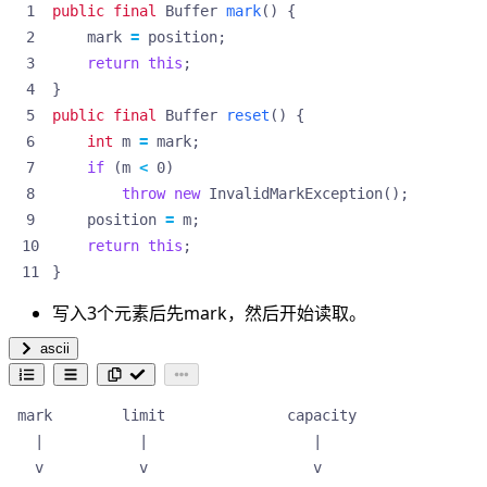
public
final
Buffer
mark
()
{
mark
=
position
;
return
this
;
}
public
final
Buffer
reset
()
{
int
m
=
mark
;
if
(
m
<
0
)
throw
new
InvalidMarkException
();
position
=
m
;
return
this
;
}
写入3个元素后先mark，然后开始读取。
ascii
 mark        limit              capacity

   |           |                   |    

   v           v                   v    
