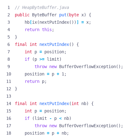
// HeapByteBuffer.java
public
ByteBuffer
put
(
byte
x
)
{
hb
[
ix
(
nextPutIndex
())
]
=
x
;
return
this
;
}
final
int
nextPutIndex
()
{
int
p
=
position
;
if
(
p
>=
limit
)
throw
new
BufferOverflowException
();
position
=
p
+
1
;
return
p
;
}
final
int
nextPutIndex
(
int
nb
)
{
int
p
=
position
;
if
(
limit
-
p
<
nb
)
throw
new
BufferOverflowException
();
position
=
p
+
nb
;