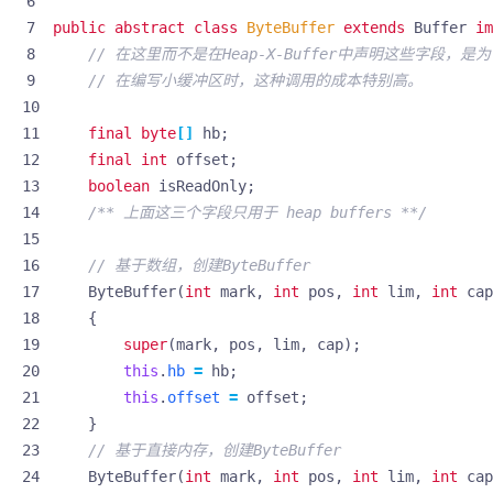
public
abstract
class
ByteBuffer
extends
Buffer
im
// 在这里而不是在Heap-X-Buffer中声明这些字段
// 在编写小缓冲区时，这种调用的成本特别高。
final
byte
[]
hb
;
final
int
offset
;
boolean
isReadOnly
;
/** 上面这三个字段只用于 heap buffers **/
// 基于数组，创建ByteBuffer
ByteBuffer
(
int
mark
,
int
pos
,
int
lim
,
int
cap
{
super
(
mark
,
pos
,
lim
,
cap
);
this
.
hb
=
hb
;
this
.
offset
=
offset
;
}
// 基于直接内存，创建ByteBuffer
ByteBuffer
(
int
mark
,
int
pos
,
int
lim
,
int
cap