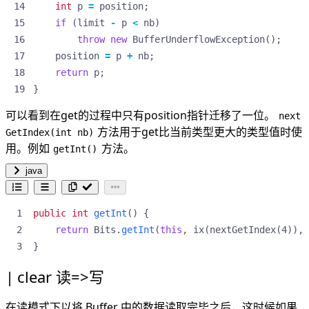
int
p
=
position
;
if
(
limit
-
p
<
nb
)
throw
new
BufferUnderflowException
();
position
=
p
+
nb
;
return
p
;
}
可以看到在get的过程中只有position指针迁移了一位。
next
方法用于get比当前类型更大的类型值时使
GetIndex(int nb)
用。例如
方法。
getInt()
java
public
int
getInt
()
{
return
Bits
.
getInt
(
this
,
ix
(
nextGetIndex
(
4
)),
}
clear 读=>写
在读模式下以将 Buffer 中的数据读取完毕之后，这时候如果