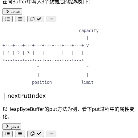
在向Buffer中写入3个数据后的结构如下:
ascii
                               capacity

                                  |    

+---+---+---+---+---+---+---+---+ v    

| 1 | 2 | 3 |   |   |   |   |   |      

+---+---+---+---+---+---+---+---+      

              ^                   ^    

              |                   |    

            position            limit  
nextPutIndex
以HeapByteBuffer的put方法为例，看下put过程中的属性变
化。
java