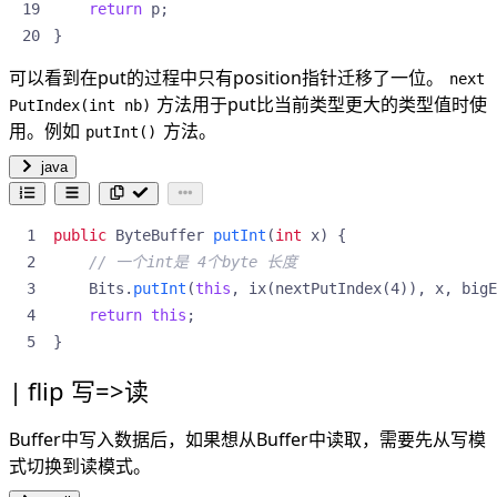
return
p
;
}
可以看到在put的过程中只有position指针迁移了一位。
next
方法用于put比当前类型更大的类型值时使
PutIndex(int nb)
用。例如
方法。
putInt()
java
public
ByteBuffer
putInt
(
int
x
)
{
// 一个int是 4个byte 长度
Bits
.
putInt
(
this
,
ix
(
nextPutIndex
(
4
)),
x
,
bigE
return
this
;
}
flip 写=>读
Buffer中写入数据后，如果想从Buffer中读取，需要先从写模
式切换到读模式。