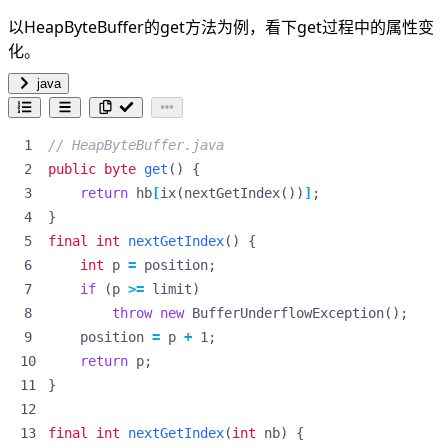
以HeapByteBuffer的get方法为例，看下get过程中的属性变
化。
java
// HeapByteBuffer.java
public
byte
get
()
{
return
hb
[
ix
(
nextGetIndex
())
]
;
}
final
int
nextGetIndex
()
{
int
p
=
position
;
if
(
p
>=
limit
)
throw
new
BufferUnderflowException
();
position
=
p
+
1
;
return
p
;
}
final
int
nextGetIndex
(
int
nb
)
{