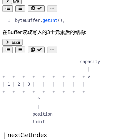
java
byteBuffer
.
getInt
();
在Buffer读取写入的3个元素后的结构:
ascii
                               capacity

                                  |    

+---+---+---+---+---+---+---+---+ v    

| 1 | 2 | 3 |   |   |   |   |   |      

+---+---+---+---+---+---+---+---+      

              ^                        

              |                        

            position                   

            limit                                      
nextGetIndex