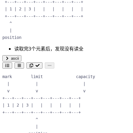
 +---+---+---+---+---+---+---+---+      

 | 1 | 2 | 3 |   |   |   |   |   |      

 +---+---+---+---+---+---+---+---+      

   ^                                    

   |                                    

position                     
读取完3个元素后，发现没有读全
ascii
mark        limit              capacity

  |           |                   |    

  v           v                   v    

+---+---+---+---+---+---+---+---+      

| 1 | 2 | 3 |   |   |   |   |   |      

+---+---+---+---+---+---+---+---+      

              ^                        

              |                        
