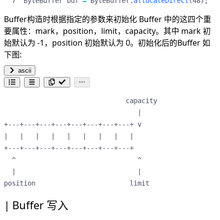
ByteBuffer
buf
=
ByteBuffer
.
allocateDirect
(
48
);
Buffer构造时根据指定的参数来初始化 Buffer 中的这四个重
要属性：mark，position，limit，capacity。其中 mark 初
始默认为 -1，position 初始默认为 0。初始化后的Buffer 如
下图:
ascii
                               capacity

                                  |    

+---+---+---+---+---+---+---+---+ v    

|   |   |   |   |   |   |   |   |      

+---+---+---+---+---+---+---+---+      

  ^                               ^    

  |                               |    

position                        limit  
Buffer 写入