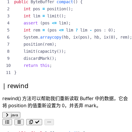
public
ByteBuffer
compact
()
{
int
pos
=
position
();
int
lim
=
limit
();
assert
(
pos
<=
lim
);
int
rem
=
(
pos
<=
lim
?
lim
-
pos
:
0
);
System
.
arraycopy
(
hb
,
ix
(
pos
),
hb
,
ix
(
0
),
rem
);
position
(
rem
);
limit
(
capacity
());
discardMark
();
return
this
;
}
rewind
rewind() 方法可以帮助我们重新读取 Buffer 中的数据，它会
将 position 的值重新设置为 0，并丢弃 mark。
java