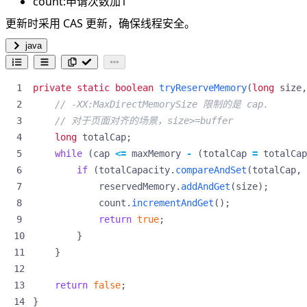
count:申请次数加1
更新时采用 CAS 更新，确保线程安全。
java
private
static
boolean
tryReserveMemory
(
long
size
,
// -XX:MaxDirectMemorySize 限制的是 cap.
// 对于页面对齐的场景，size>=buffer
long
totalCap
;
while
(
cap
<=
maxMemory
-
(
totalCap
=
totalCap
if
(
totalCapacity
.
compareAndSet
(
totalCap
,
reservedMemory
.
addAndGet
(
size
);
count
.
incrementAndGet
();
return
true
;
}
}
return
false
;
}