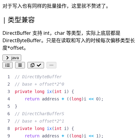
对于写入也有同样的批量操作，这里就不赘述了。
类型兼容
DirectBuffer 支持 int，char 等类型，实际上底层都是
DirectByteBuffer。只是在读取和写入的时候每次偏移类型长
度*offset。
java
// DirectByteBuffer
// base + offset*2^0
private
long
ix
(
int
i
)
{
return
address
+
((
long
)
i
<<
0
);
}
// DirectCharBufferS
// base + offset*2^1
private
long
ix
(
int
i
)
{
return
address
+
((
long
)
i
<<
1
);