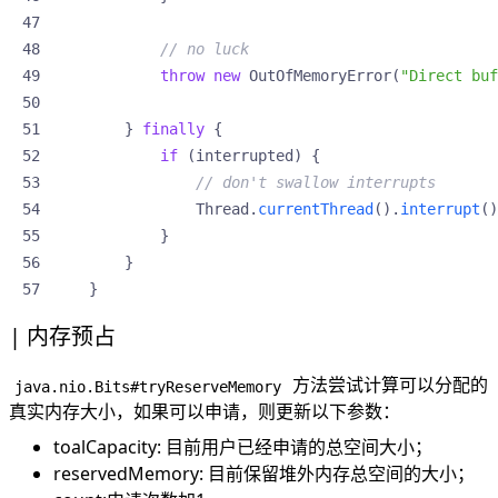
// no luck
throw
new
OutOfMemoryError
(
"Direct buf
}
finally
{
if
(
interrupted
)
{
// don't swallow interrupts
Thread
.
currentThread
().
interrupt
()
}
}
}
内存预占
方法尝试计算可以分配的
java.nio.Bits#tryReserveMemory
真实内存大小，如果可以申请，则更新以下参数：
toalCapacity: 目前用户已经申请的总空间大小；
reservedMemory: 目前保留堆外内存总空间的大小；