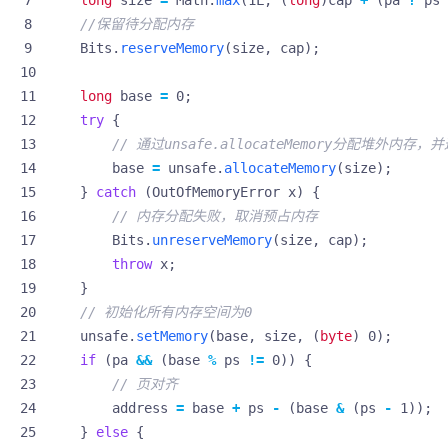
//保留待分配内存
Bits
.
reserveMemory
(
size
,
cap
);
long
base
=
0
;
try
{
// 通过unsafe.allocateMemory分配堆外内
base
=
unsafe
.
allocateMemory
(
size
);
}
catch
(
OutOfMemoryError
x
)
{
// 内存分配失败，取消预占内存
Bits
.
unreserveMemory
(
size
,
cap
);
throw
x
;
}
// 初始化所有内存空间为0
unsafe
.
setMemory
(
base
,
size
,
(
byte
)
0
);
if
(
pa
&&
(
base
%
ps
!=
0
))
{
// 页对齐
address
=
base
+
ps
-
(
base
&
(
ps
-
1
));
}
else
{