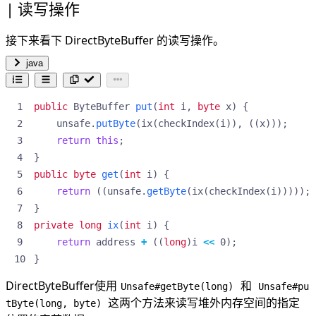
读写操作
接下来看下 DirectByteBuffer 的读写操作。
java
public
ByteBuffer
put
(
int
i
,
byte
x
)
{
unsafe
.
putByte
(
ix
(
checkIndex
(
i
)),
((
x
)));
return
this
;
}
public
byte
get
(
int
i
)
{
return
((
unsafe
.
getByte
(
ix
(
checkIndex
(
i
)))));
}
private
long
ix
(
int
i
)
{
return
address
+
((
long
)
i
<<
0
);
}
DirectByteBuffer使用
和
Unsafe#getByte(long)
Unsafe#pu
这两个方法来读写堆外内存空间的指定
tByte(long, byte)