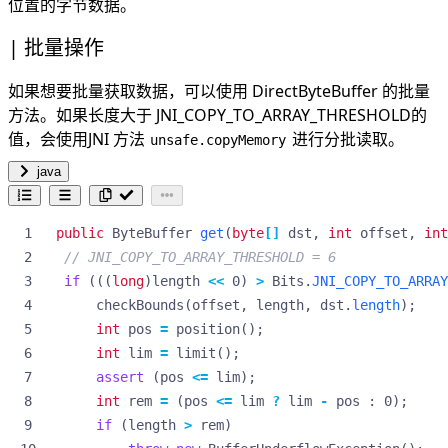
位置的字节数据。
批量操作
如果想要批量获取数据，可以使用 DirectByteBuffer 的批量
方法。如果长度大于 JNI_COPY_TO_ARRAY_THRESHOLD的
值，会使用JNI 方法
进行分批读取。
unsafe.copyMemory
java
public
ByteBuffer
get
(
byte
[]
dst
,
int
offset
,
int
// JNI_COPY_TO_ARRAY_THRESHOLD = 6
if
(((
long
)
length
<<
0
)
>
Bits
.
JNI_COPY_TO_ARRAY
checkBounds
(
offset
,
length
,
dst
.
length
);
int
pos
=
position
();
int
lim
=
limit
();
assert
(
pos
<=
lim
);
int
rem
=
(
pos
<=
lim
?
lim
-
pos
:
0
);
if
(
length
>
rem
)