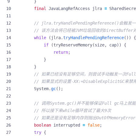
}
final
JavaLangRefAccess
jlra
=
SharedSecre
// jlra.tryHandlePendingReference()会触发
// 该方法会将已经被JVM垃圾回收的DirectBuff
while
(
jlra
.
tryHandlePendingReference
())
{
if
(
tryReserveMemory
(
size
,
cap
))
{
return
;
}
}
// 如果已经没有足够空间，则尝试手动触发一次Ful
// 如果显式的设置-XX:+DisableExplicitGC来禁
System
.
gc
();
// 调用System.gc()并不能够保证Full gc马上
// 所以接下来while循环尝试了最大9次
// 如果还是没有足够内存则抛出OutOfMemoryError("D
boolean
interrupted
=
false
;
try
{