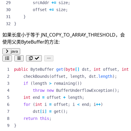
srcAddr
+=
size
;
offset
+=
size
;
}
}
如果长度小于等于 JNI_COPY_TO_ARRAY_THRESHOLD，会
使用父类ByteBuffer的方法:
java
public
ByteBuffer
get
(
byte
[]
dst
,
int
offset
,
int
checkBounds
(
offset
,
length
,
dst
.
length
);
if
(
length
>
remaining
())
throw
new
BufferUnderflowException
();
int
end
=
offset
+
length
;
for
(
int
i
=
offset
;
i
<
end
;
i
++
)
dst
[
i
]
=
get
();
return
this
;
}