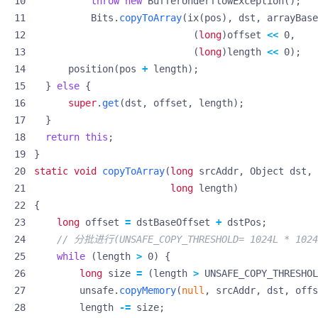
throw
new
BufferUnderflowException
();
Bits
.
copyToArray
(
ix
(
pos
),
dst
,
arrayBase
(
long
)
offset
<<
0
,
(
long
)
length
<<
0
);
position
(
pos
+
length
);
}
else
{
super
.
get
(
dst
,
offset
,
length
);
}
return
this
;
}
static
void
copyToArray
(
long
srcAddr
,
Object
dst
,
long
length
)
{
long
offset
=
dstBaseOffset
+
dstPos
;
// 分批进行(UNSAFE_COPY_THRESHOLD= 1024L * 1024
while
(
length
>
0
)
{
long
size
=
(
length
>
UNSAFE_COPY_THRESHOL
unsafe
.
copyMemory
(
null
,
srcAddr
,
dst
,
offs
length
-=
size
;