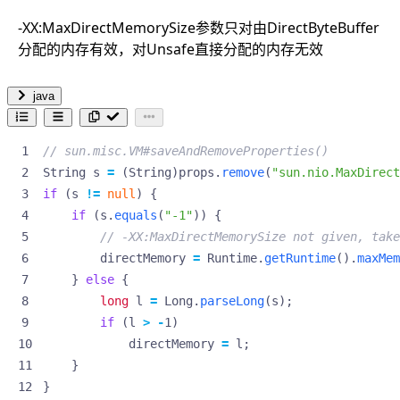
-XX:MaxDirectMemorySize参数只对由DirectByteBuffer
分配的内存有效，对Unsafe直接分配的内存无效
java
// sun.misc.VM#saveAndRemoveProperties()
String
s
=
(
String
)
props
.
remove
(
"sun.nio.MaxDirect
if
(
s
!=
null
)
{
if
(
s
.
equals
(
"-1"
))
{
// -XX:MaxDirectMemorySize not given, take
directMemory
=
Runtime
.
getRuntime
().
maxMem
}
else
{
long
l
=
Long
.
parseLong
(
s
);
if
(
l
>
-
1
)
directMemory
=
l
;
}
}