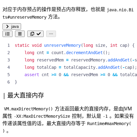
对应于内存预占的操作是预占内存释放，也就是
java.nio.Bi
方法。
ts#unreserveMemory
java
static
void
unreserveMemory
(
long
size
,
int
cap
)
{
long
cnt
=
count
.
decrementAndGet
();
long
reservedMem
=
reservedMemory
.
addAndGet
(
-
s
long
totalCap
=
totalCapacity
.
addAndGet
(
-
cap
);
assert
cnt
>=
0
&&
reservedMem
>=
0
&&
totalCa
}
最大直接内存
方法返回最大的直接内存，是由JVM
VM.maxDirectMemory()
属性
控制，默认是
。如果没有
-XX:MaxDirectMemorySize
-1
传递该属性值的话，最大直接内存等于
Runtime#maxMemory(
。
)