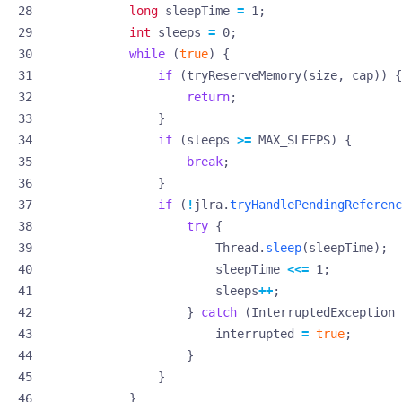
long
sleepTime
=
1
;
int
sleeps
=
0
;
while
(
true
)
{
if
(
tryReserveMemory
(
size
,
cap
))
{
return
;
}
if
(
sleeps
>=
MAX_SLEEPS
)
{
break
;
}
if
(
!
jlra
.
tryHandlePendingReferenc
try
{
Thread
.
sleep
(
sleepTime
);
sleepTime
<<=
1
;
sleeps
++
;
}
catch
(
InterruptedException
interrupted
=
true
;
}
}
}