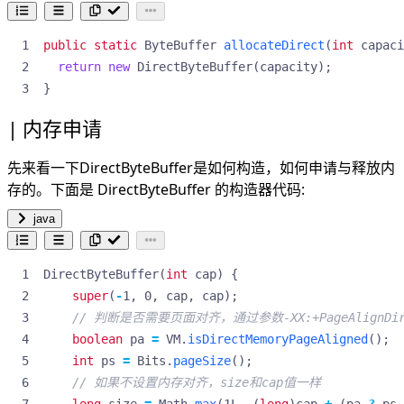
public
static
ByteBuffer
allocateDirect
(
int
capaci
return
new
DirectByteBuffer
(
capacity
);
}
内存申请
先来看一下DirectByteBuffer是如何构造，如何申请与释放内
存的。下面是 DirectByteBuffer 的构造器代码:
java
DirectByteBuffer
(
int
cap
)
{
super
(
-
1
,
0
,
cap
,
cap
);
// 判断是否需要页面对齐，通过参数-XX:+PageAlignDir
boolean
pa
=
VM
.
isDirectMemoryPageAligned
();
int
ps
=
Bits
.
pageSize
();
// 如果不设置内存对齐，size和cap值一样
long
size
=
Math
.
max
(
1L
,
(
long
)
cap
+
(
pa
?
ps