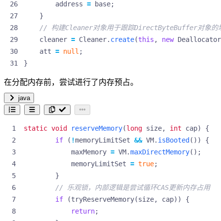
address
=
base
;
}
// 构建Cleaner对象用于跟踪DirectByteBuffer
cleaner
=
Cleaner
.
create
(
this
,
new
Deallocator
att
=
null
;
}
在分配内存前，尝试进行了内存预占。
java
static
void
reserveMemory
(
long
size
,
int
cap
)
{
if
(
!
memoryLimitSet
&&
VM
.
isBooted
())
{
maxMemory
=
VM
.
maxDirectMemory
();
memoryLimitSet
=
true
;
}
// 乐观锁，内部逻辑是尝试循环CAS更新内存占用
if
(
tryReserveMemory
(
size
,
cap
))
{
return
;