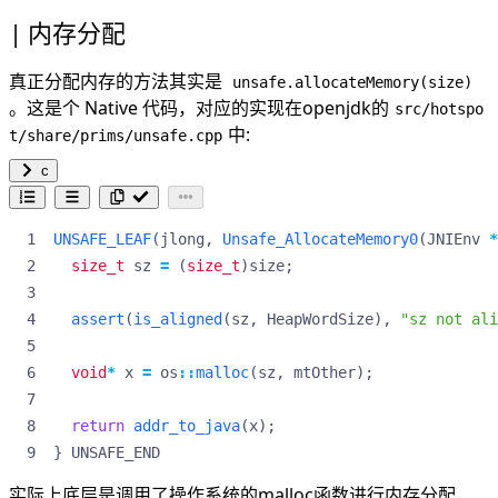
内存分配
真正分配内存的方法其实是
unsafe.allocateMemory(size)
。这是个 Native 代码，对应的实现在openjdk的
src/hotspo
中:
t/share/prims/unsafe.cpp
c
UNSAFE_LEAF
(
jlong
,
Unsafe_AllocateMemory0
(
JNIEnv
*
size_t
sz
=
(
size_t
)
size
;
assert
(
is_aligned
(
sz
,
HeapWordSize
),
"sz not ali
void
*
x
=
os
::
malloc
(
sz
,
mtOther
);
return
addr_to_java
(
x
);
}
UNSAFE_END
实际上底层是调用了操作系统的malloc函数进行内存分配，