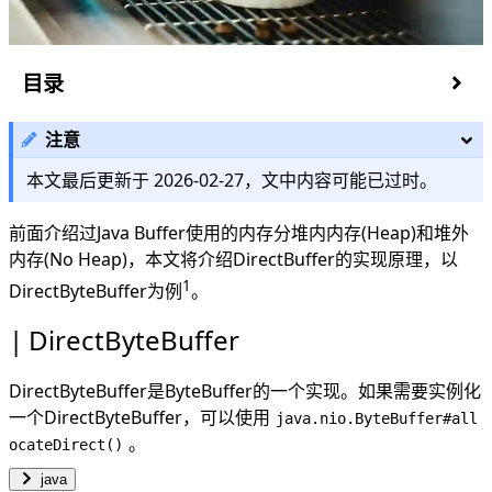
目录
DirectByteBuffer
注意
内存申请
内存预占
本文最后更新于
2026-02-27
，文中内容可能已过时。
最大直接内存
内存分配
前面介绍过Java Buffer使用的内存分堆内内存(Heap)和堆外
内存回收
内存(No Heap)，本文将介绍DirectBuffer的实现原理，以
读写操作
1
DirectByteBuffer为例
。
批量操作
DirectByteBuffer
类型兼容
DirectByteBuffer是ByteBuffer的一个实现。如果需要实例化
一个DirectByteBuffer，可以使用
java.nio.ByteBuffer#all
。
ocateDirect()
java