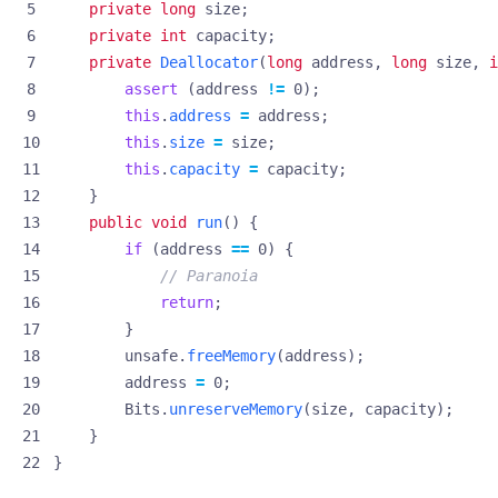
private
long
size
;
private
int
capacity
;
private
Deallocator
(
long
address
,
long
size
,
i
assert
(
address
!=
0
);
this
.
address
=
address
;
this
.
size
=
size
;
this
.
capacity
=
capacity
;
}
public
void
run
()
{
if
(
address
==
0
)
{
// Paranoia
return
;
}
unsafe
.
freeMemory
(
address
);
address
=
0
;
Bits
.
unreserveMemory
(
size
,
capacity
);
}
}