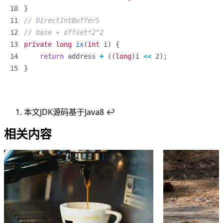
}
// DirectIntBufferS
// base + offset*2^2
private
long
ix
(
int
i
)
{
return
address
+
((
long
)
i
<<
2
);
}
本文JDK源码基于Java8
↩︎
相关内容