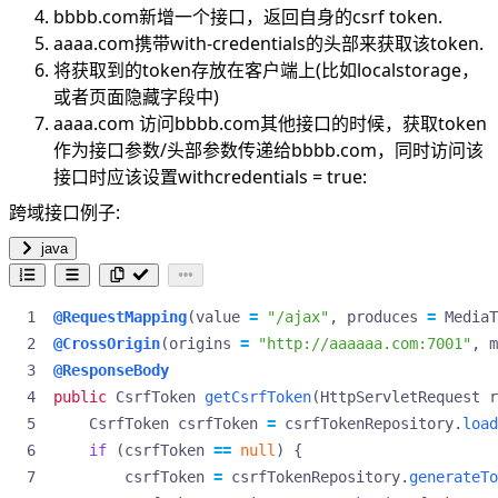
bbbb.com新增一个接口，返回自身的csrf token.
aaaa.com携带with-credentials的头部来获取该token.
将获取到的token存放在客户端上(比如localstorage，
或者页面隐藏字段中)
aaaa.com 访问bbbb.com其他接口的时候，获取token
作为接口参数/头部参数传递给bbbb.com，同时访问该
接口时应该设置withcredentials = true:
跨域接口例子:
java
@RequestMapping
(
value
=
"/ajax"
,
produces
=
MediaT
@CrossOrigin
(
origins
=
"http://aaaaaa.com:7001"
,
m
@ResponseBody
public
CsrfToken
getCsrfToken
(
HttpServletRequest
r
CsrfToken
csrfToken
=
csrfTokenRepository
.
load
if
(
csrfToken
==
null
)
{
csrfToken
=
csrfTokenRepository
.
generateTo