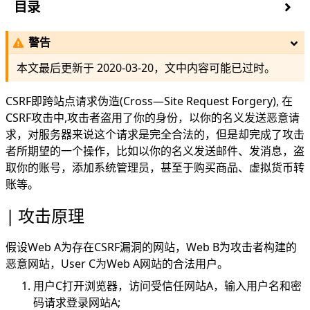
目录
攻击原理
警告
例子
防御策略
本文最后更新于
2020-03-20
，文中内容可能已过时。
http refer 字段
请求中添加随机token
CSRF即跨站点请求伪造(Cross—Site Request Forgery), 在
验证码
CSRF攻击中,攻击者盗用了你的身份，以你的名义发送恶意请
求，对服务器来说这个请求是完全合法的，但是却完成了攻击
者所期望的一个操作，比如以你的名义发送邮件、发消息，盗
取你的账号，添加系统管理员，甚至于购买商品、虚拟货币转
账等。
攻击原理
假设Web A为存在CSRF漏洞的网站，Web B为攻击者构建的
恶意网站，User C为Web A网站的合法用户。
用户C打开浏览器，访问受信任网站A，输入用户名和密
码请求登录网站A;