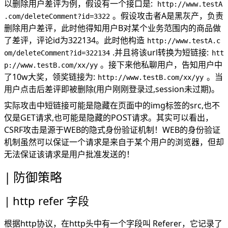
以删除用户差评为例，假设有一个接口是:
http://www.testA
。假设攻击者A是黑灰产，负责
.com/deleteComment?id=3322
删除用户差评，此时他得知用户B对某个业务范围内的商品做
了差评，评论id为322134。此时他构造
http://www.testA.c
.并且将该url转换为短链接:
om/deleteComment?id=322134
htt
。接下来他私聊用户，告知用户中
p://www.testB.com/xx/yy
了10w大奖，领奖链接为:
。当
http://www.testB.com/xx/yy
用户点击后差评即被删除(用户刚刚登录过,session未过期)。
实际攻击中短链接可能是隐藏在页面中的img标签的src,也不
仅是GET请求,也可能是隐藏的POST请求。其实可以看出，
CSRF攻击是源于WEB的隐式身份验证机制！WEB的身份验证
机制虽然可以保证一个请求是来自于某个用户的浏览器，但却
无法保证该请求是用户批准发送的！
防御策略
http refer 字段
根据http协议，在http头中有一个字段叫 Referer，它记录了