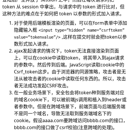
token 从 session 中拿出，与请求中的 token 进行比对，但
这种方法的难点在于如何把 token 以参数的形式加入请求。
对于使用后端模板渲染的页面，可以在form表单中添加
隐藏输入框
<input type=”hidden” name=”csrftoken”
,这样在提交时就会把token以参
value=”tokenvalue”/>
数形式加入请求。
ajax发起请求的情况下，token无法直接渲染到页面
上，可以在cookie中读取token，将其带入到ajax请求
的参数中。然后传到后端。JavaScript读取cookie中的
Csrf_token这步。由于浏览器的同源策略，攻击者是无
法从被攻击者的cookie中读取任何东西的。所以，攻击
者无法成功发起CSRF攻击。
在一般业务场景下，安全包会将token种到服务端对应
的域名cookie下，可以被前端js调用和植入到header或
者参数中。但是在跨域场景下，前端页面与后端服务端
不是同一个域名，导致无法取到服务端域名下的
cookie。假设aaaa.com要跨域访问bbbb.com的接口，
bbbb.com的接口做了csrf校验(注意跨域的处理)。