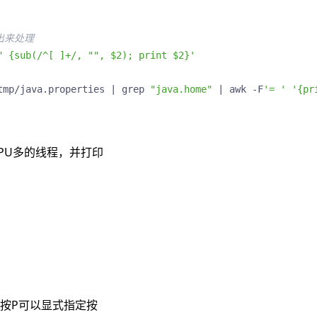
出来处理
" {sub(/^[ ]+/, "", $2); print $2}'
tmp/java.properties 
|
 grep 
"java.home"
|
 awk -F
'= '
'{pr
耗CPU多的线程，并打印
后按P可以显式指定按