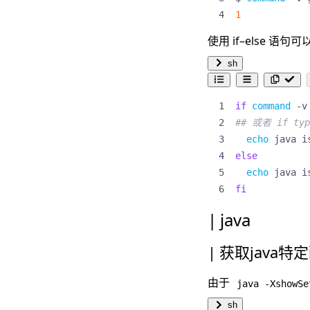
1
使用 if–else 
sh
if
command
 -v
## 或者 if typ
echo
else
echo
fi
java
获取java特
由于
java -XshowSe
sh