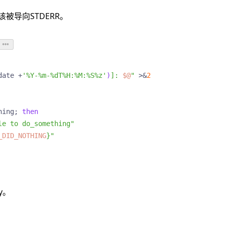
被导向STDERR。
date +
'%Y-%m-%dT%H:%M:%S%z'
)
]: 
$@
"
 >
&
2
hing
;
then
le to do_something"
_DID_NOTHING
}
"
y。