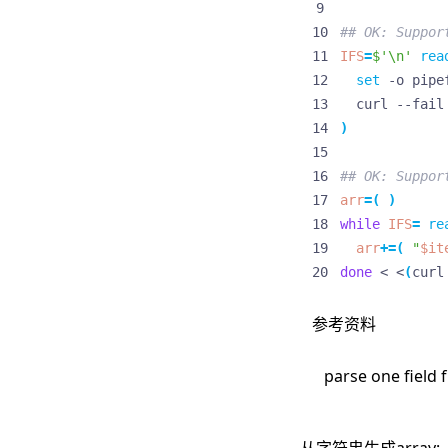
## OK: Suppor
IFS
=
$'\n'
rea
set
  curl --fail
)
## OK: Suppor
arr
=(
)
while
IFS
=
re
arr
+=(
"
$it
done
 < <
(
curl
参考资料
parse one field 