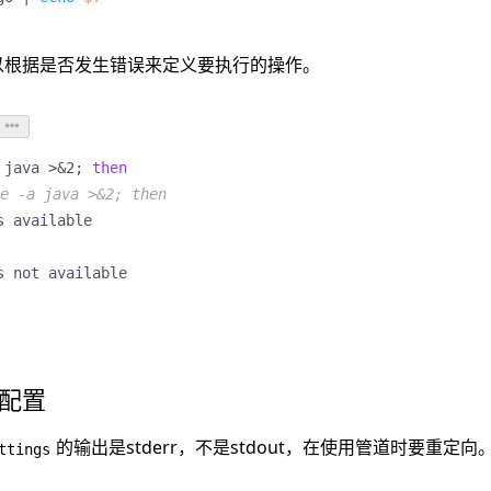
语句可以根据是否发生错误来定义要执行的操作。
 java >
&
2
;
then
e -a java >&2; then
定配置
的输出是stderr，不是stdout，在使用管道时要重定向
ttings