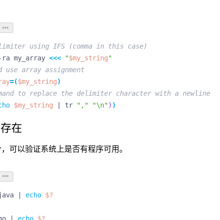
limiter using IFS (comma in this case)
-ra my_array 
<<<
"
$my_string
"
d use array assignment
ray
=(
$my_string
)
mand to replace the delimiter character with a newline
cho
$my_string
|
 tr 
","
"\n"
)
)
否存在
置命令，可以验证系统上是否有程序可用。
java 
|
echo
$?
go 
|
echo
$?