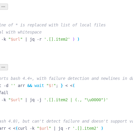
ine of * is replaced with list of local files
al with whitespace
 -k 
"
$url
"
|
 jq -r 
'.[].item2'
)
)
orts bash 4.4+, with failure detection and newlines in d
t -d 
''
 arr 
&&
wait
"
$!
"
;
}
 < <
(
 -k 
"
$url
"
|
 jq -j 
'.[].item2 | (., "\u0000")'
ash 4.0), but can't detect failure and doesn't support v
arr < <
(
curl -k 
"
$url
"
|
 jq -r 
'.[].item2'
)