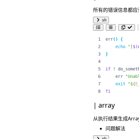
所有的错误信息都应该
sh
err
()
{
echo
"[
$(
}
if
 ! do_somet
    err 
"Unab
exit
"
${
E
fi
array
从执行结果生成Arra
问题解法
sh