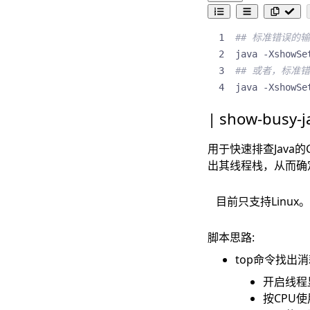
## 标准错误的
java -XshowSe
## 或者，标准
java -XshowSe
show-busy-j
用于快速排查Java的
出其线程栈，从而确
目前只支持Linux
脚本思路:
top命令找出消
开启线程显
按CPU