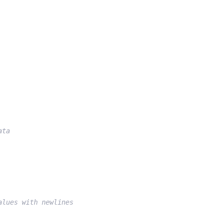
ata
alues with newlines