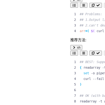
## Problems: 
## 1.Output l
## 2.can't de
arr
=(
$(
 curl
推荐方法:
sh
## BEST: Supp
{
 readarray -
set
  curl --fail
)
## OK (with b
readarray -t 