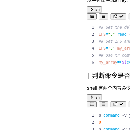
从字符串生成array:
sh
## Set the de
IFS
=
","
read
 
## Set IFS an
IFS
=
','
my_ar
## Use tr com
my_array
=(
$(
e
判断命令是
shell 有两个内
sh
$ 
command
 -v 
0
$ 
command
 -v 