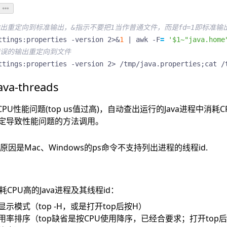
输出重定向到标准输出，&指示不要把1当作普通文件，而是fd=1即标准输
ttings:properties -version 2>
&
1
|
 awk -F
=
'$1~"java.home
错误的输出重定向到文件
ttings:properties -version 2> /tmp/java.properties
;
cat /
ava-threads
CPU性能问题(top us值过高)，自动查出运行的Java进程中消
定导致性能问题的方法调用。
。原因是Mac、Windows的ps命令不支持列出进程的线程id.
耗CPU高的Java进程及其线程id：
示模式（top -H，或是打开top后按H）
使用率排序（top缺省是按CPU使用降序，已经合要求；打开top