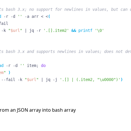
ts bash 3.x; no support for newlines in values, but can 
d
 -r -d 
''
 -a arr < <
(
 -k 
"
$url
"
|
 jq -r 
'.[].item2'
&&
printf
'\0'
ts bash 3.x and supports newlines in values; does not de
ad
 -r -d 
''
 item
;
do
em
"
)
 --fail -k 
"
$url
"
|
 jq -j 
'.[] | (.item2, "\u0000")'
)
from an JSON array into bash array