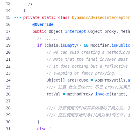
};
}
-->
private
static
class
DynamicAdvisedInterceptor
@Override
public
Object
intercept
(
Object
proxy
,
Meth
// ......
if
(
chain
.
isEmpty
()
&&
Modifier
.
isPublic
// We can skip creating a MethodInvo
// Note that the final invoker must 
// it does nothing but a reflective 
// swapping or fancy proxying.
Object
[]
argsToUse
=
AopProxyUtils
.
a
//// 注意 此处是taget 不是 proxy,如
retVal
=
methodProxy
.
invoke
(
target
,
//// 外部调用的时候其实调用的子类方法，子类方
//// 然后调用原始对象(父类对象)的方
}
else
{