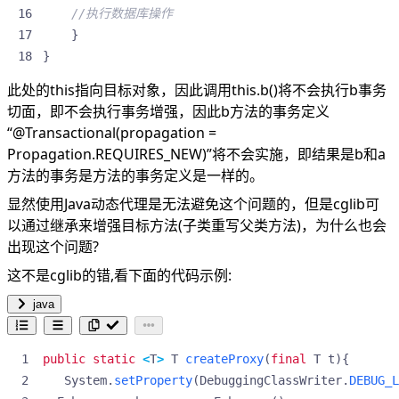
//执行数据库操作
}
}
此处的this指向目标对象，因此调用this.b()将不会执行b事务
切面，即不会执行事务增强，因此b方法的事务定义
“@Transactional(propagation =
Propagation.REQUIRES_NEW)”将不会实施，即结果是b和a
方法的事务是方法的事务定义是一样的。
显然使用Java动态代理是无法避免这个问题的，但是cglib可
以通过继承来增强目标方法(子类重写父类方法)，为什么也会
出现这个问题?
这不是cglib的错,看下面的代码示例:
java
public
static
<
T
>
T
createProxy
(
final
T
t
){
System
.
setProperty
(
DebuggingClassWriter
.
DEBUG_L