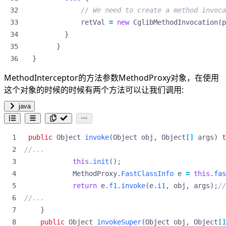
// We need to create a method invoca
retVal
=
new
CglibMethodInvocation
(
p
}
}
}
MethodInterceptor的方法参数MethodProxy对象，在使用
这个对象的时候的时候有两个方法可以让我们调用:
java
public
Object
invoke
(
Object
obj
,
Object
[]
args
)
t
//...
this
.
init
();
MethodProxy
.
FastClassInfo
e
=
this
.
fas
return
e
.
f1
.
invoke
(
e
.
i1
,
obj
,
args
);
//
//...
}
public
Object
invokeSuper
(
Object
obj
,
Object
[]