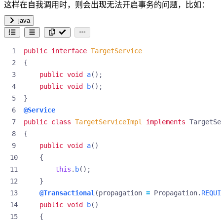
这样在自我调用时，则会出现无法开启事务的问题，比如：
java
public
interface
TargetService
{
public
void
a
();
public
void
b
();
}
@Service
public
class
TargetServiceImpl
implements
TargetSe
{
public
void
a
()
{
this
.
b
();
}
@Transactional
(
propagation
=
Propagation
.
REQUI
public
void
b
()
{