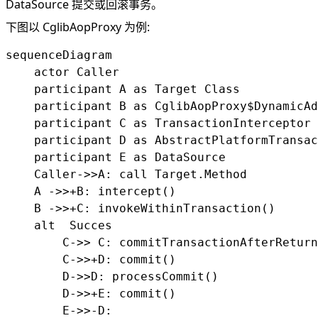
DataSource 提交或回滚事务。
下图以 CglibAopProxy 为例:
sequenceDiagram

    actor Caller

    participant A as Target Class

    participant B as CglibAopProxy$DynamicAd
    participant C as TransactionInterceptor

    participant D as AbstractPlatformTransac
    participant E as DataSource

    Caller->>A: call Target.Method

    A ->>+B: intercept()

    B ->>+C: invokeWithinTransaction()

    alt  Succes

        C->> C: commitTransactionAfterReturn
        C->>+D: commit()

        D->>D: processCommit()

        D->>+E: commit()

        E->>-D: 
