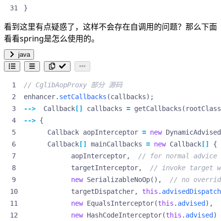
}
看到这里有点疑惑了，这样不会存在自调用的问题？那么下面
看看spring是怎么使用的。
java
// CglibAopProxy 部分 源码
enhancer
.
setCallbacks
(
callbacks
);
-->
Callback
[]
callbacks
=
getCallbacks
(
rootClass
-->
{
Callback
aopInterceptor
=
new
DynamicAdvised
Callback
[]
mainCallbacks
=
new
Callback
[]
{
aopInterceptor
,
// for normal advice
targetInterceptor
,
// invoke target w
new
SerializableNoOp
(),
// no overrid
targetDispatcher
,
this
.
advisedDispatch
new
EqualsInterceptor
(
this
.
advised
),
new
HashCodeInterceptor
(
this
.
advised
)