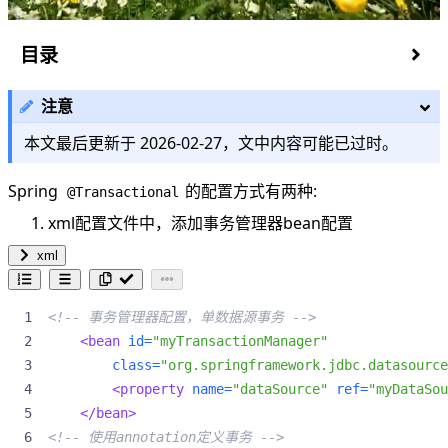
目录
Spring
的传播行为
@Transactional
注意
spring
的属性
@Transactional
事务
本文最后更新于
2026-02-27
，文中内容可能已过时。
隔离级别
脏读
Spring
的配置方式有两种:
@Transactional
不可重复读
xml配置文件中，添加事务管理器bean配置
幻读
xml
Spring @Transactional的工作原理
自动提交
spring事务回滚规则
<!-- 事务管理器配置，单数据源事务 -->
Spring @Transactional的实现
<bean
id=
"myTransactionManager"
使用中的注意事项
class=
"org.springframework.jdbc.datasource
其他优化
<property
name=
"dataSource"
ref=
"myDataSou
Spring 的 AOP 的自调用问题
</bean>
使用 AspectJ 取代 Spring AOP 代理
<!-- 使用annotation定义事务 -->