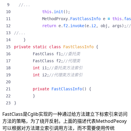
//...
this
.
init
();
MethodProxy
.
FastClassInfo
e
=
this
.
fas
return
e
.
f2
.
invoke
(
e
.
i2
,
obj
,
args
);
//
//...
}
private
static
class
FastClassInfo
{
FastClass
f1
;
//委托类
FastClass
f2
;
//代理类
int
i1
;
//委托类方法索引
int
i2
;
//代理类方法索引
private
FastClassInfo
()
{
}
}
FastClass是Cglib实现的一种通过给方法建立下标索引来访问
方法的策略，为了绕开反射。上面的描述代表MethodPeoxy
可以根据对方法建立索引调用方法，而不需要使用传统