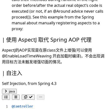
order before/after the actual real object’s code is
executed (or not, if an @Around advice never calls
proceed()). See this example from the Spring
manual about
manually registering aspects to a
proxy
:
使用 AspectJ 取代 Spring AOP 代理
AspectJ的AOP实现是在原class文件上增强(可以使用
@EnableLoadTimeWeaving 开启加载时编译)，不会出现调
用目标方法未触发增强切面的情况。
自注入
Self Injection, from Spring 4.3
java
@Controller