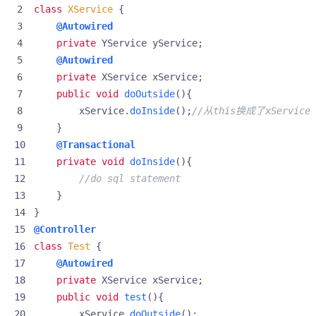
class
XService
{
@Autowired
private
YService
yService
;
@Autowired
private
XService
xService
;
public
void
doOutside
(){
xService
.
doInside
();
//从this换成了xService
}
@Transactional
private
void
doInside
(){
//do sql statement
}
}
@Controller
class
Test
{
@Autowired
private
XService
xService
;
public
void
test
(){
xService
.
doOutside
();