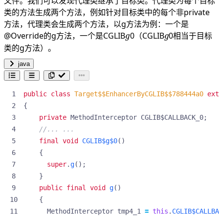
文件。我们可以发现代理类继承了目标类。代理类为每个目标
类的方法生成两个方法，例如针对目标类中的每个非private
方法，代理类会生成两个方法，以g方法为例：一个是
g
g
@Override的g方法，一个是CGLIB
0（CGLIB
0相当于目标
g
g
类的g方法）。
java
public
class
Target$$EnhancerByCGLIB$$788444a0
ext
{
private
MethodInterceptor
CGLIB$CALLBACK_0
;
//... ...
final
void
CGLIB$g$0
()
{
super
.
g
();
}
public
final
void
g
()
{
MethodInterceptor
tmp4_1
=
this
.
CGLIB$CALLBA