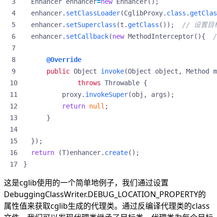
Enhancer
enhancer
=
new
Enhancer
();
enhancer
.
setClassLoader
(
CglibProxy
.
class
.
getClas
enhancer
.
setSuperclass
(
t
.
getClass
());
// 设置目
enhancer
.
setCallback
(
new
MethodInterceptor
(){
@Override
public
Object
invoke
(
Object
object
,
Method
m
throws
Throwable
{
proxy
.
invokeSuper
(
obj
,
args
);
return
null
;
}
});
return
(
T
)
enhancer
.
create
();
}
这是cglib使用的一个简单地例子，我们通过设置
DebuggingClassWriter.DEBUG_LOCATION_PROPERTY的
属性值来获取cglib生成的代理类。通过反编译代理类的class