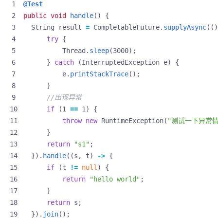
@Test
public
void
handle
()
{
String
result
=
CompletableFuture
.
supplyAsync
(()
try
{
Thread
.
sleep
(
3000
);
}
catch
(
InterruptedException
e
)
{
e
.
printStackTrace
();
}
//出现异常
if
(
1
==
1
)
{
throw
new
RuntimeException
(
"测试一下异常情
}
return
"s1"
;
}).
handle
((
s
,
t
)
->
{
if
(
t
!=
null
)
{
return
"hello world"
;
}
return
s
;
}).
join
();