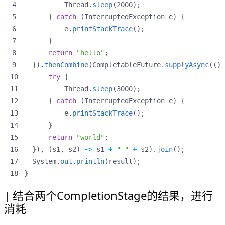
Thread
.
sleep
(
2000
);
}
catch
(
InterruptedException
e
)
{
e
.
printStackTrace
();
}
return
"hello"
;
}).
thenCombine
(
CompletableFuture
.
supplyAsync
(()
try
{
Thread
.
sleep
(
3000
);
}
catch
(
InterruptedException
e
)
{
e
.
printStackTrace
();
}
return
"world"
;
}),
(
s1
,
s2
)
->
s1
+
" "
+
s2
).
join
();
System
.
out
.
println
(
result
);
}
结合两个CompletionStage的结果，进行
消耗