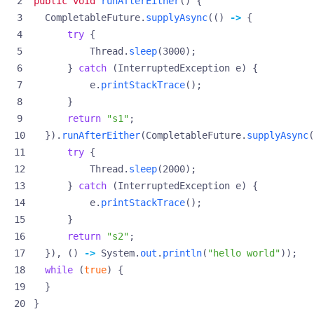
public
void
runAfterEither
()
{
CompletableFuture
.
supplyAsync
(()
->
{
try
{
Thread
.
sleep
(
3000
);
}
catch
(
InterruptedException
e
)
{
e
.
printStackTrace
();
}
return
"s1"
;
}).
runAfterEither
(
CompletableFuture
.
supplyAsync
(
try
{
Thread
.
sleep
(
2000
);
}
catch
(
InterruptedException
e
)
{
e
.
printStackTrace
();
}
return
"s2"
;
}),
()
->
System
.
out
.
println
(
"hello world"
));
while
(
true
)
{
}
}