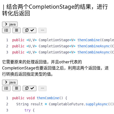
结合两个CompletionStage的结果，进行
转化后返回
java
public
<
U
,
V
>
CompletionStage
<
V
>
thenCombine
(
Comple
public
<
U
,
V
>
CompletionStage
<
V
>
thenCombineAsync
(
C
public
<
U
,
V
>
CompletionStage
<
V
>
thenCombineAsync
(
C
它需要原来的处理返回值，并且other代表的
CompletionStage也要返回值之后，利用这两个返回值，进
行转换后返回指定类型的值。
java
public
void
thenCombine
()
{
String
result
=
CompletableFuture
.
supplyAsync
(()
try
{