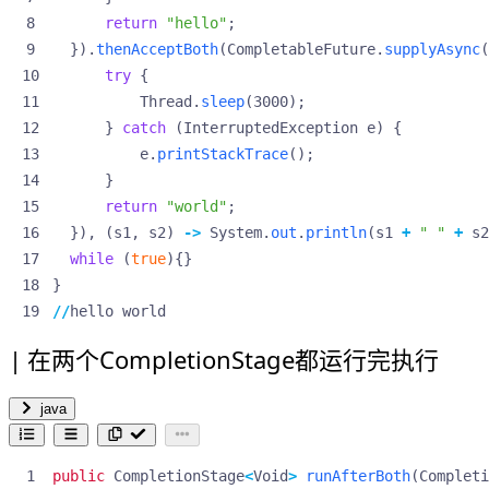
return
"hello"
;
}).
thenAcceptBoth
(
CompletableFuture
.
supplyAsync
(
try
{
Thread
.
sleep
(
3000
);
}
catch
(
InterruptedException
e
)
{
e
.
printStackTrace
();
}
return
"world"
;
}),
(
s1
,
s2
)
->
System
.
out
.
println
(
s1
+
" "
+
s2
while
(
true
){}
}
//
hello
world
在两个CompletionStage都运行完执行
java
public
CompletionStage
<
Void
>
runAfterBoth
(
Completi