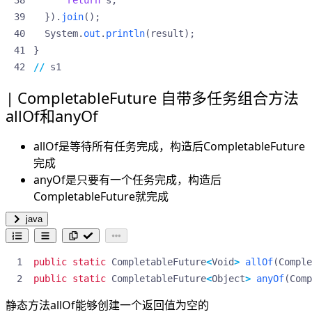
}).
join
();
System
.
out
.
println
(
result
);
}
//
s1
CompletableFuture 自带多任务组合方法
allOf和anyOf
allOf是等待所有任务完成，构造后CompletableFuture
完成
anyOf是只要有一个任务完成，构造后
CompletableFuture就完成
java
public
static
CompletableFuture
<
Void
>
allOf
(
Comple
public
static
CompletableFuture
<
Object
>
anyOf
(
Comp
静态方法allOf能够创建一个返回值为空的