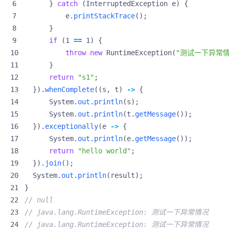
}
catch
(
InterruptedException
e
)
{
e
.
printStackTrace
();
}
if
(
1
==
1
)
{
throw
new
RuntimeException
(
"测试一下异常情
}
return
"s1"
;
}).
whenComplete
((
s
,
t
)
->
{
System
.
out
.
println
(
s
);
System
.
out
.
println
(
t
.
getMessage
());
}).
exceptionally
(
e
->
{
System
.
out
.
println
(
e
.
getMessage
());
return
"hello world"
;
}).
join
();
System
.
out
.
println
(
result
);
}
// null
// java.lang.RuntimeException: 测试一下异常情况
// java.lang.RuntimeException: 测试一下异常情况