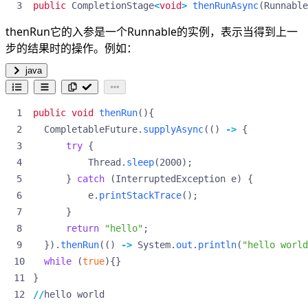
public
CompletionStage
<
void
>
thenRunAsync
(
Runnable
thenRun它的入参是一个Runnable的实例，表示当得到上一
步的结果时的操作。例如：
java
public
void
thenRun
(){
CompletableFuture
.
supplyAsync
(()
->
{
try
{
Thread
.
sleep
(
2000
);
}
catch
(
InterruptedException
e
)
{
e
.
printStackTrace
();
}
return
"hello"
;
}).
thenRun
(()
->
System
.
out
.
println
(
"hello world
while
(
true
){}
}
//
hello
world