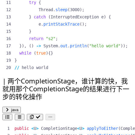
try
{
Thread
.
sleep
(
3000
);
}
catch
(
InterruptedException
e
)
{
e
.
printStackTrace
();
}
return
"s2"
;
}),
()
->
System
.
out
.
println
(
"hello world"
));
while
(
true
){}
}
//
hello
world
两个CompletionStage，谁计算的快，我
就用那个CompletionStage的结果进行下一
步的转化操作
java
public
<
U
>
CompletionStage
<
U
>
applyToEither
(
Comple