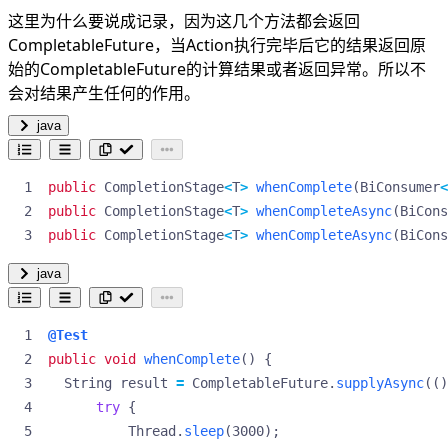
这里为什么要说成记录，因为这几个方法都会返回
CompletableFuture，当Action执行完毕后它的结果返回原
始的CompletableFuture的计算结果或者返回异常。所以不
会对结果产生任何的作用。
java
public
CompletionStage
<
T
>
whenComplete
(
BiConsumer
<
public
CompletionStage
<
T
>
whenCompleteAsync
(
BiCons
public
CompletionStage
<
T
>
whenCompleteAsync
(
BiCons
java
@Test
public
void
whenComplete
()
{
String
result
=
CompletableFuture
.
supplyAsync
(()
try
{
Thread
.
sleep
(
3000
);