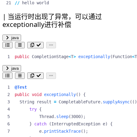
//
hello
world
当运行时出现了异常，可以通过
exceptionally进行补偿
java
public
CompletionStage
<
T
>
exceptionally
(
Function
<
T
java
@Test
public
void
exceptionally
()
{
String
result
=
CompletableFuture
.
supplyAsync
(()
try
{
Thread
.
sleep
(
3000
);
}
catch
(
InterruptedException
e
)
{
e
.
printStackTrace
();