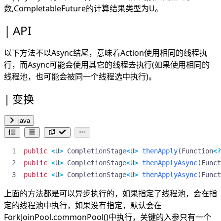
数,CompletableFuture的计算结果类型为U。
API
以下方法不以Async结尾，意味着Action使用相同的线程执
行，而Async可能会使用其它的线程去执行(如果使用相同的
线程池，也可能会被同一个线程选中执行)。
变换
java
public
<
U
>
CompletionStage
<
U
>
thenApply
(
Function
<?
public
<
U
>
CompletionStage
<
U
>
thenApplyAsync
(
Funct
public
<
U
>
CompletionStage
<
U
>
thenApplyAsync
(
Funct
上面的方法都是可以异步执行的，如果指定了线程池，会在指
定的线程池中执行，如果没有指定，默认会在
ForkJoinPool.commonPool()中执行，关键的入参只有一个