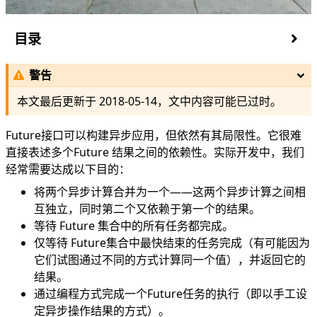
目录
CompletableFuture
警告
CompletionStage<T>
创建CompletableFuture对象
本文最后更新于
2018-05-14
，文中内容可能已过时。
API
变换
Future接口可以构建异步应用，但依然有其局限性。它很难
消费
直接表述多个Future 结果之间的依赖性。实际开发中，我们
对上一步的计算结果不关心，执行下一个操作
经常需要达成以下目的：
结合两个CompletionStage的结果，进行转化后返
将两个异步计算合并为一个——这两个异步计算之间相
回
互独立，同时第二个又依赖于第一个的结果。
结合两个CompletionStage的结果，进行消耗
等待 Future 集合中的所有任务都完成。
在两个CompletionStage都运行完执行
仅等待 Future集合中最快结束的任务完成（有可能因为
两个CompletionStage，谁计算的快，我就用那个
它们试图通过不同的方式计算同一个值），并返回它的
CompletionStage的结果进行下一步的转化操作
结果。
两个CompletionStage，谁计算的快，我就用那个
通过编程方式完成一个Future任务的执行（即以手工设
CompletionStage的结果进行下一步的消耗操作
定异步操作结果的方式）。