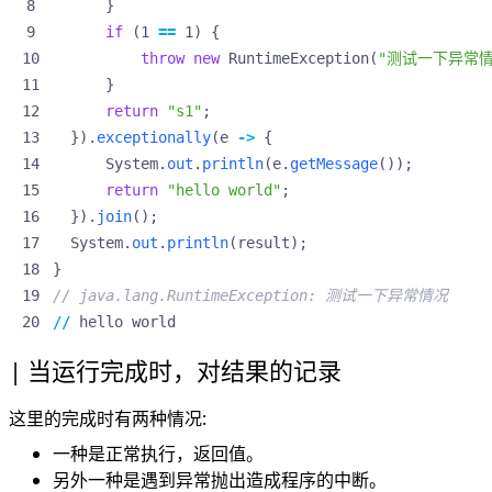
}
if
(
1
==
1
)
{
throw
new
RuntimeException
(
"测试一下异常情
}
return
"s1"
;
}).
exceptionally
(
e
->
{
System
.
out
.
println
(
e
.
getMessage
());
return
"hello world"
;
}).
join
();
System
.
out
.
println
(
result
);
}
// java.lang.RuntimeException: 测试一下异常情况
//
hello
world
当运行完成时，对结果的记录
这里的完成时有两种情况:
一种是正常执行，返回值。
另外一种是遇到异常抛出造成程序的中断。