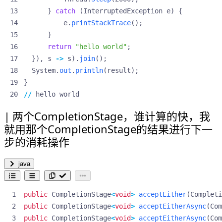
}
catch
(
InterruptedException
e
)
{
e
.
printStackTrace
();
}
return
"hello world"
;
}),
s
->
s
).
join
();
System
.
out
.
println
(
result
);
}
//
hello
world
两个CompletionStage，谁计算的快，我
就用那个CompletionStage的结果进行下一
步的消耗操作
java
public
CompletionStage
<
void
>
acceptEither
(
Completi
public
CompletionStage
<
void
>
acceptEitherAsync
(
Com
public
CompletionStage
<
void
>
acceptEitherAsync
(
Com