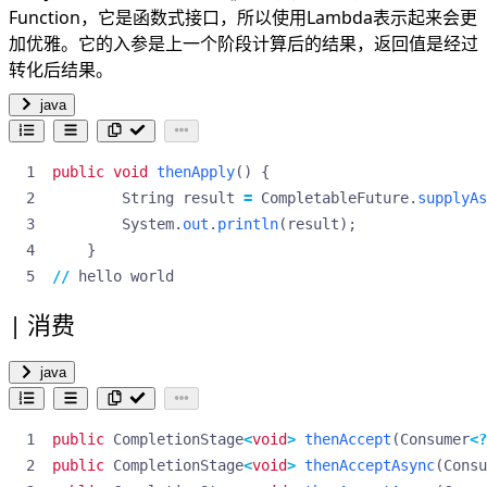
Function，它是函数式接口，所以使用Lambda表示起来会更
加优雅。它的入参是上一个阶段计算后的结果，返回值是经过
转化后结果。
java
public
void
thenApply
()
{
String
result
=
CompletableFuture
.
supplyAs
System
.
out
.
println
(
result
);
}
//
hello
world
消费
java
public
CompletionStage
<
void
>
thenAccept
(
Consumer
<?
public
CompletionStage
<
void
>
thenAcceptAsync
(
Consu