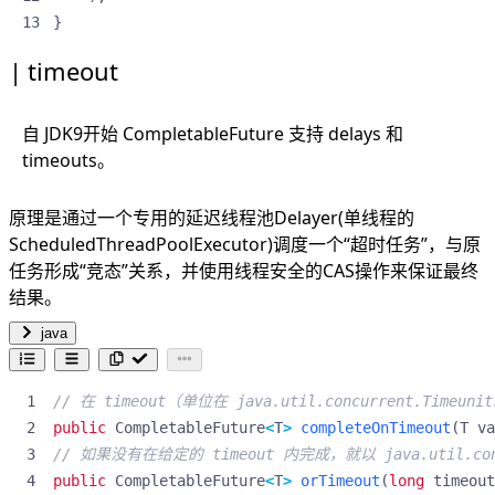
}
timeout
自 JDK9开始 CompletableFuture 支持 delays 和
timeouts。
原理是通过一个专用的延迟线程池Delayer(单线程的
ScheduledThreadPoolExecutor)调度一个“超时任务”，与原
任务形成“竞态”关系，并使用线程安全的CAS操作来保证最终
结果。
java
// 在 timeout（单位在 java.util.concurrent.Timeu
public
CompletableFuture
<
T
>
completeOnTimeout
(
T
va
// 如果没有在给定的 timeout 内完成，就以 java.util.concu
public
CompletableFuture
<
T
>
orTimeout
(
long
timeout