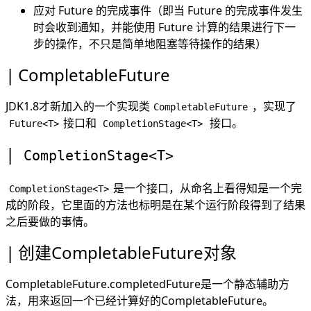
两个CompletionStage，任何一个完成了都会执行
应对 Future 的完成事件（即当 Future 的完成事件发生
下一步的操作（Runnable）
时会收到通知，并能使用 Future 计算的结果进行下一
当运行时出现了异常，可以通过exceptionally进行
步的操作，不只是简单地阻塞等待操作的结果）
补偿
当运行完成时，对结果的记录
CompletableFuture
运行完成时，对结果的处理。
CompletableFuture 自带多任务组合方法allOf和
JDK1.8才新加入的一个实现类
，实现了
CompletableFuture
anyOf
接口和
接口。
Future<T>
CompletionStage<T>
timeout
CompletionStage<T>
是一个接口，从命名上看得知是一个完
CompletionStage<T>
成的阶段，它里面的方法也标明是在某个运行阶段得到了结果
之后要做的事情。
创建CompletableFuture对象
CompletableFuture.completedFuture是一个静态辅助方
法，用来返回一个已经计算好的CompletableFuture。