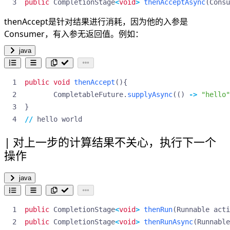
public
CompletionStage
<
void
>
thenAcceptAsync
(
Consu
thenAccept是针对结果进行消耗，因为他的入参是
Consumer，有入参无返回值。例如：
java
public
void
thenAccept
(){
CompletableFuture
.
supplyAsync
(()
->
"hello"
}
//
hello
world
对上一步的计算结果不关心，执行下一个
操作
java
public
CompletionStage
<
void
>
thenRun
(
Runnable
acti
public
CompletionStage
<
void
>
thenRunAsync
(
Runnable