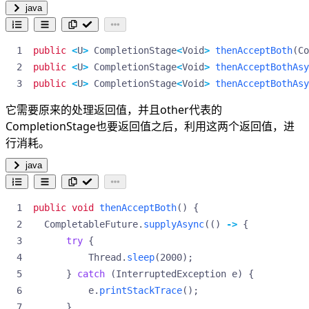
java
public
<
U
>
CompletionStage
<
Void
>
thenAcceptBoth
(
Co
public
<
U
>
CompletionStage
<
Void
>
thenAcceptBothAsy
public
<
U
>
CompletionStage
<
Void
>
thenAcceptBothAsy
它需要原来的处理返回值，并且other代表的
CompletionStage也要返回值之后，利用这两个返回值，进
行消耗。
java
public
void
thenAcceptBoth
()
{
CompletableFuture
.
supplyAsync
(()
->
{
try
{
Thread
.
sleep
(
2000
);
}
catch
(
InterruptedException
e
)
{
e
.
printStackTrace
();
}