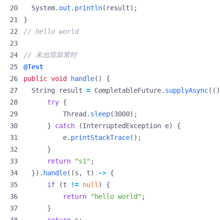
System
.
out
.
println
(
result
);
}
// hello world
// 未出现异常时
@Test
public
void
handle
()
{
String
result
=
CompletableFuture
.
supplyAsync
(()
try
{
Thread
.
sleep
(
3000
);
}
catch
(
InterruptedException
e
)
{
e
.
printStackTrace
();
}
return
"s1"
;
}).
handle
((
s
,
t
)
->
{
if
(
t
!=
null
)
{
return
"hello world"
;
}
return
s
;