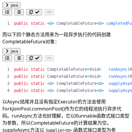
java
public
static
<
U
>
CompletableFuture
<
U
>
completedFu
而以下四个静态方法用来为一段异步执行的代码创建
CompletableFuture对象：
java
public
static
CompletableFuture
<
Void
>
runAsync
(
R
public
static
CompletableFuture
<
Void
>
runAsync
(
R
public
static
<
U
>
CompletableFuture
<
U
>
supplyAsyn
public
static
<
U
>
CompletableFuture
<
U
>
supplyAsyn
以Async结尾并且没有指定Executor的方法会使用
ForkJoinPool.commonPool()作为它的线程池执行异步代
码。runAsync方法也好理解，它以Runnable函数式接口类型
为参数，所以CompletableFuture的计算结果为空。
supplyAsync方法以
函数式接口类型为参
Supplier<U>