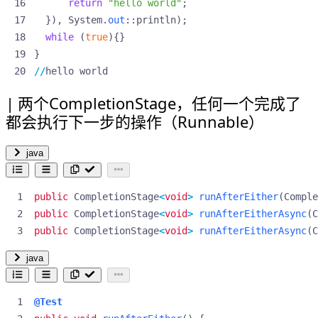
return
"hello world"
;
}),
System
.
out
::
println
);
while
(
true
){}
}
//
hello
world
两个CompletionStage，任何一个完成了
都会执行下一步的操作（Runnable）
java
public
CompletionStage
<
void
>
runAfterEither
(
Comple
public
CompletionStage
<
void
>
runAfterEitherAsync
(
C
public
CompletionStage
<
void
>
runAfterEitherAsync
(
C
java
@Test