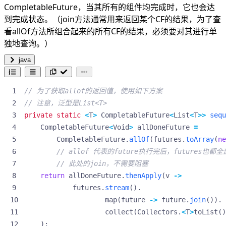
CompletableFuture，当其所有的组件均完成时，它也会达
到完成状态。（join方法通常用来返回某个CF的结果，为了查
看allOf方法所组合起来的所有CF的结果，必须要对其进行单
独地查询。）
java
// 为了获取allof的返回值，使用如下方案
// 注意，泛型是List<T>
private
static
<
T
>
CompletableFuture
<
List
<
T
>>
sequ
CompletableFuture
<
Void
>
allDoneFuture
=
CompletableFuture
.
allOf
(
futures
.
toArray
(
ne
// allof 代表的future执行完后，futures也都
// 此处的join，不需要阻塞
return
allDoneFuture
.
thenApply
(
v
->
futures
.
stream
().
map
(
future
->
future
.
join
()).
collect
(
Collectors
.
<
T
>
toList
()
);