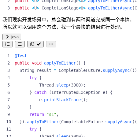
public
<
U
>
CompletionStage
<
U
>
applyToEitherAsync
(
C
public
<
U
>
CompletionStage
<
U
>
applyToEitherAsync
(
C
我们现实开发场景中，总会碰到有两种渠道完成同一个事情，
所以就可以调用这个方法，找一个最快的结果进行处理。
java
@Test
public
void
applyToEither
()
{
String
result
=
CompletableFuture
.
supplyAsync
(()
try
{
Thread
.
sleep
(
3000
);
}
catch
(
InterruptedException
e
)
{
e
.
printStackTrace
();
}
return
"s1"
;
}).
applyToEither
(
CompletableFuture
.
supplyAsync
((
try
{
Thread
.
sleep
(
2000
);