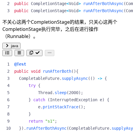
public
CompletionStage
<
Void
>
runAfterBothAsync
(
Com
public
CompletionStage
<
Void
>
runAfterBothAsync
(
Com
不关心这两个CompletionStage的结果，只关心这两个
CompletionStage执行完毕，之后在进行操作
（Runnable）。
java
@Test
public
void
runAfterBoth
(){
CompletableFuture
.
supplyAsync
(()
->
{
try
{
Thread
.
sleep
(
2000
);
}
catch
(
InterruptedException
e
)
{
e
.
printStackTrace
();
}
return
"s1"
;
}).
runAfterBothAsync
(
CompletableFuture
.
supplyAsy