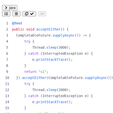
java
@Test
public
void
acceptEither
()
{
CompletableFuture
.
supplyAsync
(()
->
{
try
{
Thread
.
sleep
(
3000
);
}
catch
(
InterruptedException
e
)
{
e
.
printStackTrace
();
}
return
"s1"
;
}).
acceptEither
(
CompletableFuture
.
supplyAsync
(()
try
{
Thread
.
sleep
(
2000
);
}
catch
(
InterruptedException
e
)
{
e
.
printStackTrace
();
}