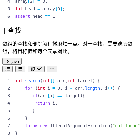
array
[
2
]
=
3
;
int
head
=
array
[
0
]
;
assert
head
==
1
查找
数组的查找和删除就稍微麻烦一点。对于查找，需要遍历数
组，将目标值和每个元素对比。
java
int
search
(
int
[]
arr
,
int
target
)
{
for
(
int
i
=
0
;
i
<
arr
.
length
;
i
++
)
{
if
(
arr
[
i
]
==
target
){
return
i
;
}
}
throw
new
IllegalArgumentException
(
"not found"
}