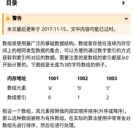
目录
使用数组(Java)
警告
定义
数组长度
本文最后更新于
2017-11-15
，文中内容可能已过时。
getter & setter
查找
数组是使用最广泛的基础数据结构。数组是存放在连续内存空
删除
间上的相同类型数据的集合，可以方便的通过数字索引的方式
多维数组
获取到索引所对应的数据。需要注意的是数组的索引都是从0
开始计算的。下图就是长度为3的字符数组的例子。
内存地址
1001
1002
1003
数组元素
‘a’
‘b’
‘c’
数组索引
0
1
2
假设一个数组，其元素按照值的固定顺序排序(升序或降序)，
那么这种数组被称为有序数组。在实际的算法使用中常常会对
数组先进行排序，然后在进行处理。