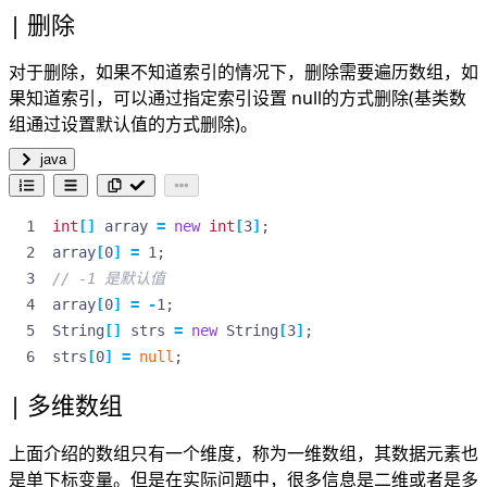
删除
对于删除，如果不知道索引的情况下，删除需要遍历数组，如
果知道索引，可以通过指定索引设置 null的方式删除(基类数
组通过设置默认值的方式删除)。
java
int
[]
array
=
new
int
[
3
]
;
array
[
0
]
=
1
;
// -1 是默认值
array
[
0
]
=
-
1
;
String
[]
strs
=
new
String
[
3
]
;
strs
[
0
]
=
null
;
多维数组
上面介绍的数组只有一个维度，称为一维数组，其数据元素也
是单下标变量。但是在实际问题中，很多信息是二维或者是多