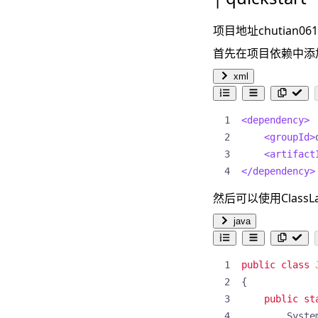
项目地址
chutian061
首先在项目依赖中添加
xml
<dependency>
<groupId>
<artifact
</dependency>
然后可以使用Class
java
public
class
{
public
st
Syste