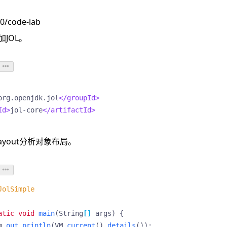
0/code-lab
JOL。
org.openjdk.jol
</groupId>
Id>
jol-core
</artifactId>
Layout分析对象布局。
JolSimple
atic
void
main
(
String
[]
args
)
{
m
.
out
.
println
(
VM
.
current
().
details
());