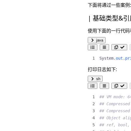
下面将通过一些案例介
基础类型&引
使用下面的一行代码
java
System
.
out
.
pr
打印日志如下:
sh
## VM mode: 6
## Compressed
## Compressed
## Object ali
## ref, bool,