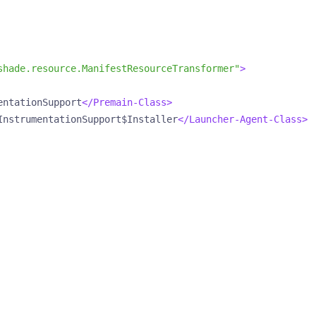
shade.resource.ManifestResourceTransformer"
>
entationSupport
</Premain-Class>
InstrumentationSupport$Installer
</Launcher-Agent-Class>