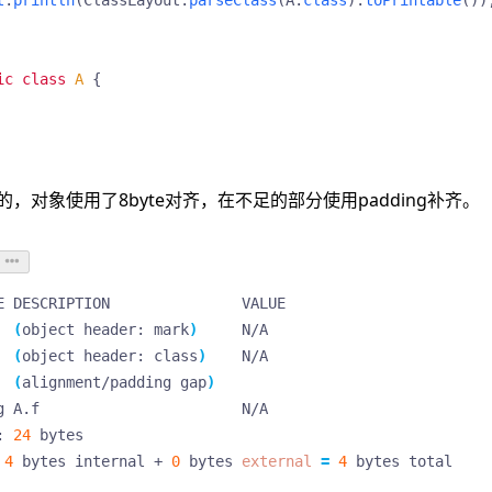
ic
class
A
{
，对象使用了8byte对齐，在不足的部分使用padding补齐。
(
object header: mark
)
(
object header: class
)
(
alignment/padding gap
)
: 
24
 
4
 bytes internal + 
0
 bytes 
external
=
4
 bytes total