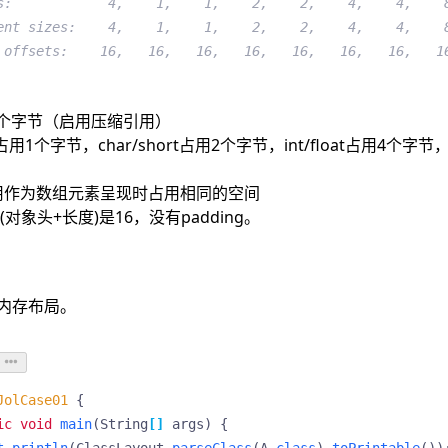
s:            4,    1,    1,    2,    2,    4,    4,    
ent sizes:    4,    1,    1,    2,    2,    4,    4,    
 offsets:    16,   16,   16,   16,   16,   16,   16,   1
用4个字节（启用压缩引用）
te占用1个字节，char/short占用2个字节，int/float占用4个字节，d
用作为数组元素呈现时占用相同的空间
t(对象头+长度)是16，没有padding。
内存布局。
JolCase01
{
ic
void
main
(
String
[]
args
)
{
t
.
println
(
ClassLayout
.
parseClass
(
A
.
class
).
toPrintable
())