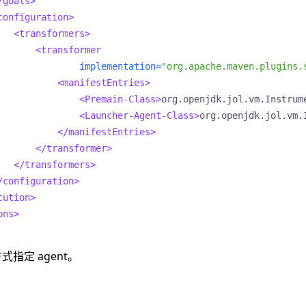
/goals>
configuration>
<transformers>
<transformer
implementation=
"org.apache.maven.plugins.
<manifestEntries>
<Premain-Class>
org.openjdk.jol.vm.Instrum
<Launcher-Agent-Class>
org.openjdk.jol.vm.
</manifestEntries>
</transformer>
</transformers>
/configuration>
cution>
ons>
式指定 agent。