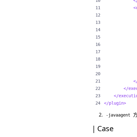
<
<
<
</exe
</executi
</plugin>
方
-javaagent
Case