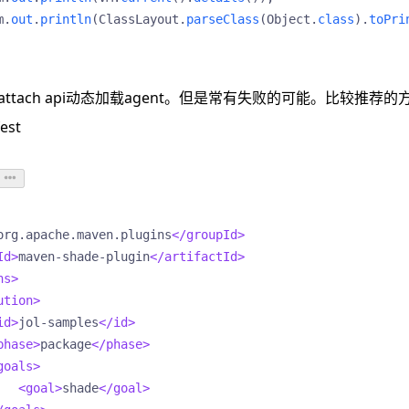
m
.
out
.
println
(
ClassLayout
.
parseClass
(
Object
.
class
).
toPri
的attach api动态加载agent。但是常有失败的可能。比较推荐的
est
org.apache.maven.plugins
</groupId>
Id>
maven-shade-plugin
</artifactId>
ns>
ution>
id>
jol-samples
</id>
phase>
package
</phase>
goals>
<goal>
shade
</goal>