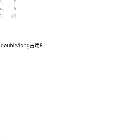
8,    8
8,    8
6,   16
ouble/long占用8
;