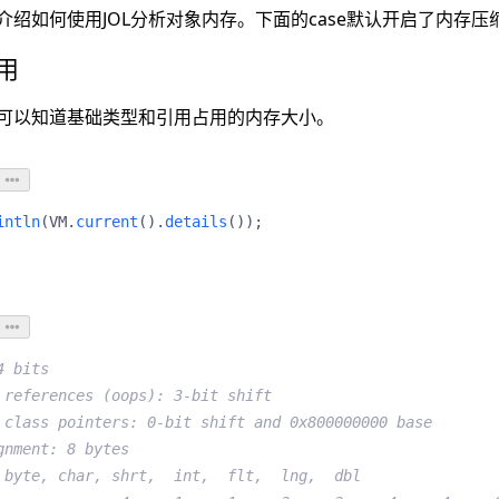
绍如何使用JOL分析对象内存。下面的case默认开启了内存压
用
可以知道基础类型和引用占用的内存大小。
intln
(
VM
.
current
().
details
());
4 bits
 references (oops): 3-bit shift
 class pointers: 0-bit shift and 0x800000000 base
gnment: 8 bytes
 byte, char, shrt,  int,  flt,  lng,  dbl