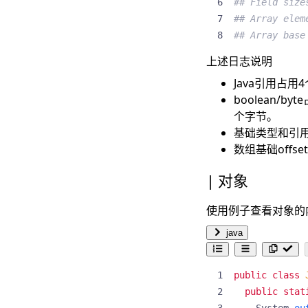
## Field size
## Array elem
## Array base
上述日志说明
Java引用占
boolean/by
个字节。
基础类型和引
数组基础offse
对象
使用例子查看对象的
java
public
class
public
stat
System
.
ou