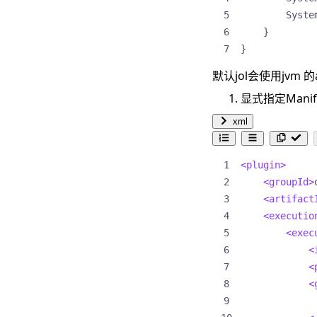
Syste
}
}
默认jol会使用jvm 
显式指定Manif
xml
<plugin>
<groupId>
<artifact
<executio
<exec
<
<
<