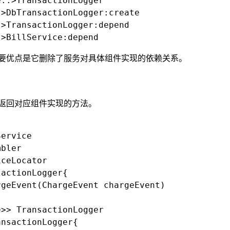
..>TransactionLogger

>DbTransactionLogger:create

>TransactionLogger:depend

要优点是它删除了服务对具体组件实现的依赖关系。
返回对应组件实现的方法。
ervice

bler

ceLocator

actionLogger{

geEvent(ChargeEvent chargeEvent)

>> TransactionLogger

nsactionLogger{
