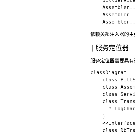
    BillService
    Assembler..
    Assembler..
依赖关系注入器的主
服务定位器
服务定位器需要具有
classDiagram

    class BillS
    class Assem
    class Servi
    class Trans
      * logChar
    }

    <<interface
    class DbTra