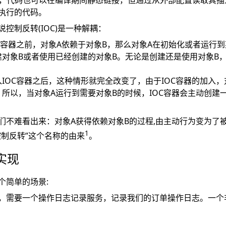
C 中，代码也可以在编译期间静态链接，但通过从外部配置读取其
执行的代码。
控制反转(IOC)是一种解耦：
C容器之前，对象A依赖于对象B，那么对象A在初始化或者运行
建对象B或者使用已经创建的对象B。无论是创建还是使用对象B
IOC容器之后，这种情形就完全改变了，由于IOC容器的加入，
所以，当对象A运行到需要对象B的时候，IOC容器会主动创建
们不难看出来：对象A获得依赖对象B的过程,由主动行为变为了
1
控制反转”这个名称的由来
。
实现
个简单的场景:
，需要一个操作日志记录服务，记录我们的订单操作日志。一个