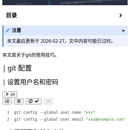
目录
git 配置
注意
设置用户名和密码
查看配置和所在文件
本文最后更新于
2026-02-27
，文中内容可能已过时。
远程分支绑定
git 显示中文
本文是关于git的使用技巧。
.gitignore
git 配置
git 命令
查看变更
设置用户名和密码
sh
git config --global user.name 
"xxx"
git config --global user.email 
"xxx@example.com"