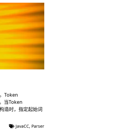
Token
。当Token
er 构造时，指定起始词
JavaCC
,
Parser