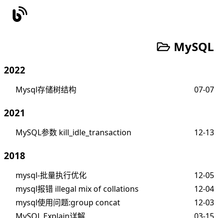
MySQL
2022
Mysql存储树结构
07-07
2021
MySQL参数 kill_idle_transaction
12-13
2018
mysql-批量执行优化
12-05
mysql报错 illegal mix of collations
12-04
mysql使用问题:group concat
12-03
MySQL Explain详解
03-15