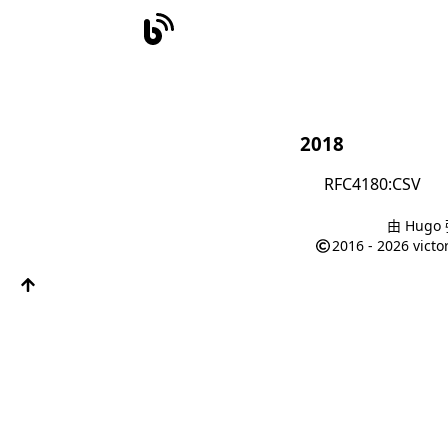
2018
RFC4180:CSV
由
Hugo
2016 - 2026
victo